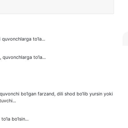
 quvonchlarga to‘la...
, quvonchlarga to‘la...
uvonchi bo‘lgan farzand, dili shod bo‘lib yursin yoki
uvchi...
‘la bo‘lsin...