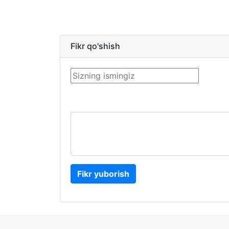
Fikr qo'shish
Fikr yuborish