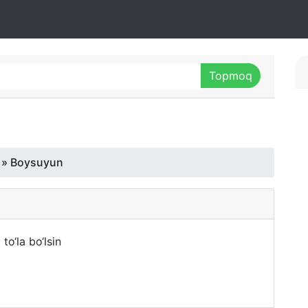
» Boysuyun
o‘la bo‘lsin