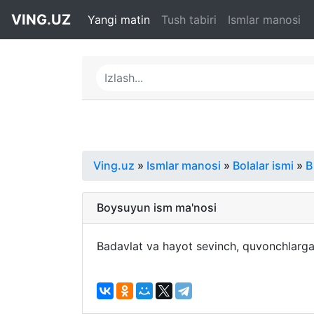
VING.UZ
Yangi matin
Tush tabiri
Ismlar manosi
Ving.uz
»
Ismlar manosi
»
Bolalar ismi
»
B
Boysuyun ism ma'nosi
Badavlat va hayot sevinch, quvonchlarga t