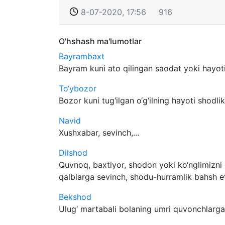
8-07-2020, 17:56
916
O'hshash ma'lumotlar
Bayrambaxt
Bayram kuni ato qilingan saodat yoki hayoti
To‘ybozor
Bozor kuni tug‘ilgan o‘g‘ilning hayoti shodlik
Navid
Xushxabar, sevinch,...
Dilshod
Quvnoq, baxtiyor, shodon yoki ko‘nglimizni q
qalblarga sevinch, shodu-hurramlik bahsh et
Bekshod
Ulug‘ martabali bolaning umri quvonchlarga to