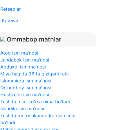
Retseplar
Крилча
Ommabop matnlar
Atoq ism ma'nosi
Jandabek ism ma'nosi
Abduxol ism ma'nosi
Miya haqida 36 ta qiziqarli fakt
Islommirza ism ma'nosi
Qo‘noqboy ism ma'nosi
Hushkeldi ism ma'nosi
Tushda o'lat ko'rsa nima bo'ladi
Qandila ism ma'nosi
Tushda teri oshlamoq ko'rsa nimai
bo'ladi
Mehmonmurod ism ma'nosi