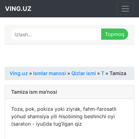
VING.UZ
Ving.uz
»
Ismlar manosi
»
Qizlar ismi
»
T
» Tamiza
Tamiza ism ma'nosi
Toza, pok, pokiza yoki ziyrak, fahm-farosatli
yohud shamsiya yili hisobining beshinchi oyi
(saraton - iyul)da tug‘ilgan qiz