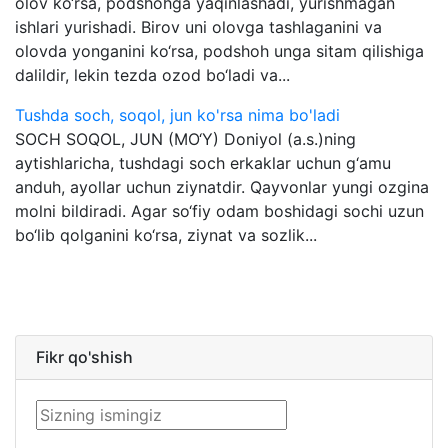
olov ko‘rsa, podshohga yaqinlashadi, yurishmagan
ishlari yurishadi. Birov uni olovga tashlaganini va
olovda yonganini ko‘rsa, podshoh unga sitam qilishiga
dalildir, lekin tezda ozod bo‘ladi va...
Tushda soch, soqol, jun ko'rsa nima bo'ladi
SOCH SOQOL, JUN (MO‘Y) Doniyol (a.s.)ning
aytishlaricha, tushdagi soch erkaklar uchun g‘amu
anduh, ayollar uchun ziynatdir. Qayvonlar yungi ozgina
molni bildiradi. Agar so‘fiy odam boshidagi sochi uzun
bo‘lib qolganini ko‘rsa, ziynat va sozlik...
Fikr qo'shish