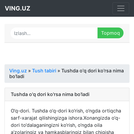
VING.UZ
Ving.uz
»
Tush tabiri
» Tushda o'q dori ko'rsa nima
bo'ladi
Tushda o'q dori ko'rsa nima bo'ladi
O‘q-dori. Tushda o‘q-dori ko‘rish, o‘ngda ortiqcha
sarf-xarajat qilishingizga ishora.Xonangizda o‘q-
dori to‘dalaganingizni ko‘rish, o‘ngda oila
a’zolaringiz va hamkasblaringiz bilan chiqisha