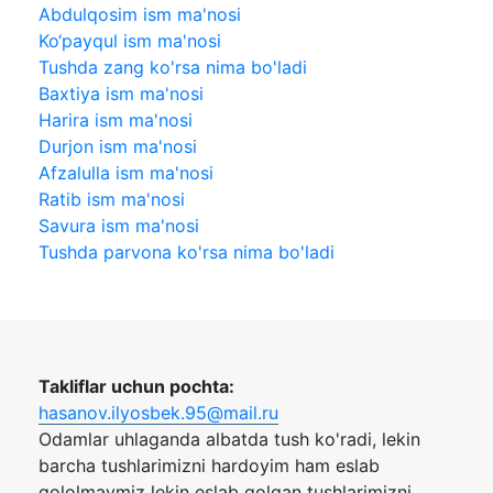
Abdulqosim ism ma'nosi
Ko‘payqul ism ma'nosi
Tushda zang ko'rsa nima bo'ladi
Baxtiya ism ma'nosi
Harira ism ma'nosi
Durjon ism ma'nosi
Afzalulla ism ma'nosi
Ratib ism ma'nosi
Savura ism ma'nosi
Tushda parvona ko'rsa nima bo'ladi
Takliflar uchun pochta:
hasanov.ilyosbek.95@mail.ru
Odamlar uhlaganda albatda tush ko'radi, lekin
barcha tushlarimizni hardoyim ham eslab
qololmaymiz lekin eslab qolgan tushlarimizni