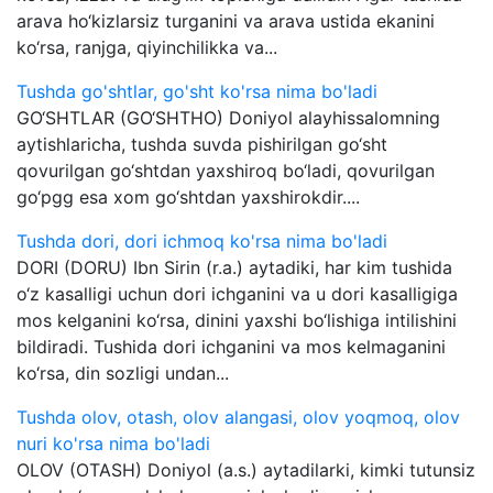
arava ho‘kizlarsiz turganini va arava ustida ekanini
ko‘rsa, ranjga, qiyinchilikka va...
Tushda go'shtlar, go'sht ko'rsa nima bo'ladi
GO‘SHTLAR (GO‘SHTHO) Doniyol alayhissalomning
aytishlaricha, tushda suvda pishirilgan go‘sht
qovurilgan go‘shtdan yaxshiroq bo‘ladi, qovurilgan
go‘pgg esa xom go‘shtdan yaxshirokdir....
Tushda dori, dori ichmoq ko'rsa nima bo'ladi
DORI (DORU) Ibn Sirin (r.a.) aytadiki, har kim tushida
o‘z kasalligi uchun dori ichganini va u dori kasalligiga
mos kelganini ko‘rsa, dinini yaxshi bo‘lishiga intilishini
bildiradi. Tushida dori ichganini va mos kelmaganini
ko‘rsa, din sozligi undan...
Tushda olov, otash, olov alangasi, olov yoqmoq, olov
nuri ko'rsa nima bo'ladi
OLOV (OTASH) Doniyol (a.s.) aytadilarki, kimki tutunsiz