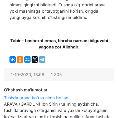
olmasligingizni bildiradi. Tushda o‘q-dorini arava
yoki mashinaga ortayotganini ko‘rish, o‘ngda
yangi uyga ko‘chib o‘tishingizni bildiradi.
Tabir - bashorat emas, barcha narsani bilguvchi
yagona zot Allohdir.
1-10-2020, 13:08
1 305
O'hshash ma'lumotlar
Tushda arava ko'rsa nima bo'ladi
ARAVA (GARDUN) Ibn Sirin (r.a.)ning aytishicha,
tushida aravaga o‘tirganini va u yaxshi ketayotganini
ko‘rsa, izzat va ulug‘lik topishiga dalildir. Agar tushida