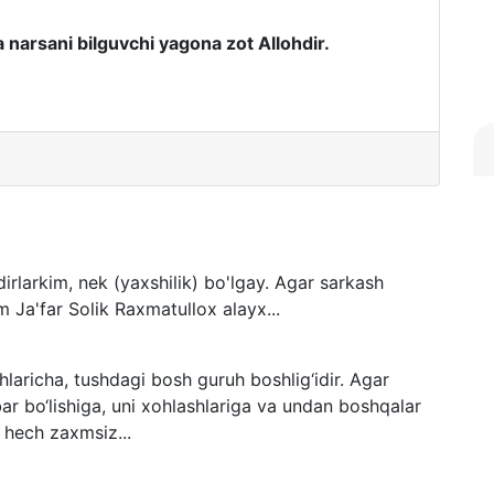
 narsani bilguvchi yagona zot Allohdir.
dirlarkim, nek (yaxshilik) bo'lgay. Agar sarkash
Ja'far Solik Raxmatullox alayx...
aricha, tushdagi bosh guruh boshlig‘idir. Agar
bar bo‘lishiga, uni xohlashlariga va undan boshqalar
 hech zaxmsiz...