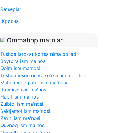
Retseplar
Крилча
Ommabop matnlar
Tushda jaroxat ko'rsa nima bo'ladi
Boyto‘ra ism ma'nosi
Qoim ism ma'nosi
Tushda inson oilasi ko'rsa nima bo'ladi
Muhammadg‘afur ism ma'nosi
Robiniso ism ma'nosi
Habil ism ma'nosi
Zulbibi ism ma'nosi
Saidjamol ism ma'nosi
Zayni ism ma'nosi
Quvnoq ism ma'nosi
Norsulton ism ma'nosi