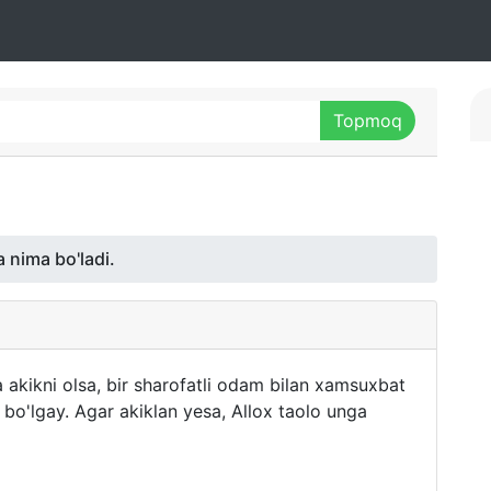
 nima bo'ladi.
da akikni olsa, bir sharofatli odam bilan xamsuxbat
 bo'lgay. Agar akiklan yesa, Allox taolo unga