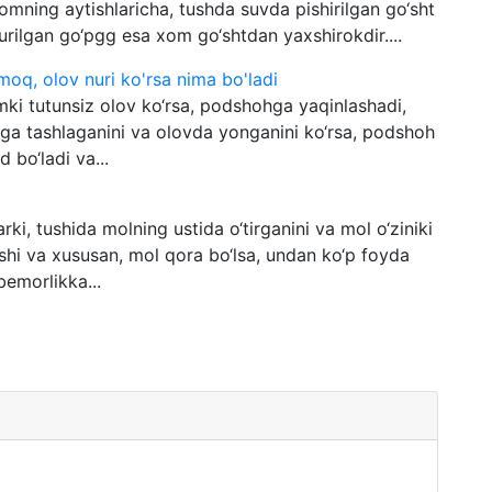
ning aytishlaricha, tushda suvda pishirilgan go‘sht
urilgan go‘pgg esa xom go‘shtdan yaxshirokdir....
moq, olov nuri ko'rsa nima bo'ladi
mki tutunsiz olov ko‘rsa, podshohga yaqinlashadi,
ovga tashlaganini va olovda yonganini ko‘rsa, podshoh
d bo‘ladi va...
ki, tushida molning ustida o‘tirganini va mol o‘ziniki
shi va xususan, mol qora bo‘lsa, undan ko‘p foyda
 bemorlikka...