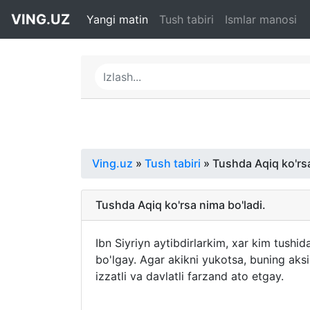
VING.UZ
Yangi matin
Tush tabiri
Ismlar manosi
Ving.uz
»
Tush tabiri
» Tushda Aqiq ko'rsa
Tushda Aqiq ko'rsa nima bo'ladi.
Ibn Siyriyn aytibdirlarkim, xar kim tushi
bo'lgay. Agar akikni yukotsa, buning aksi
izzatli va davlatli farzand ato etgay.