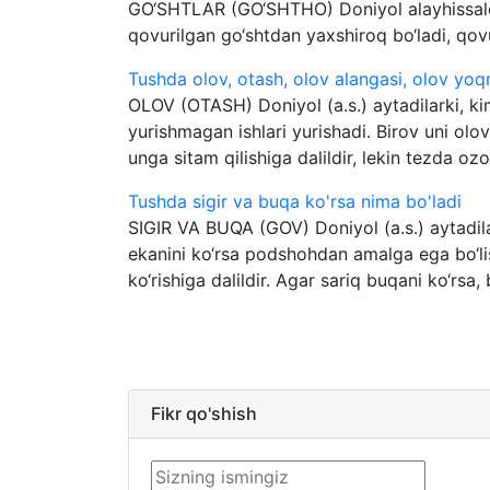
GO‘SHTLAR (GO‘SHTHO) Doniyol alayhissalom
qovurilgan go‘shtdan yaxshiroq bo‘ladi, qov
Tushda olov, otash, olov alangasi, olov yoq
OLOV (OTASH) Doniyol (a.s.) aytadilarki, ki
yurishmagan ishlari yurishadi. Birov uni ol
unga sitam qilishiga dalildir, lekin tezda ozo
Tushda sigir va buqa ko'rsa nima bo'ladi
SIGIR VA BUQA (GOV) Doniyol (a.s.) aytadilar
ekanini ko‘rsa podshohdan amalga ega bo‘li
ko‘rishiga dalildir. Agar sariq buqani ko‘rsa,
Fikr qo'shish