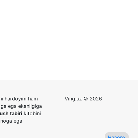
zni hardoyim ham
Ving.uz © 2026
oga ega ekanligiga
tush tabiri
kitobini
a'noga ega
Наверх