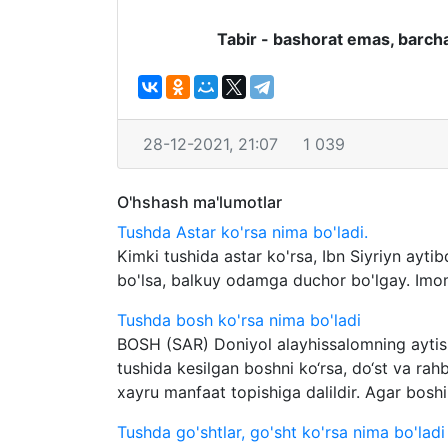
Tabir - bashorat emas, barcha
28-12-2021, 21:07
1 039
O'hshash ma'lumotlar
Tushda Astar ko'rsa nima bo'ladi.
Kimki tushida astar ko'rsa, Ibn Siyriyn aytib
bo'lsa, balkuy odamga duchor bo'lgay. Imom 
Tushda bosh ko'rsa nima bo'ladi
BOSH (SAR) Doniyol alayhissalomning aytishl
tushida kesilgan boshni ko‘rsa, do‘st va rah
xayru manfaat topishiga dalildir. Agar boshi
Tushda go'shtlar, go'sht ko'rsa nima bo'ladi