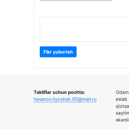
Fikr yuborish
Takliflar uchun pochta:
Odaml
hasanov.ilyosbek.95@mail.ru
eslab
qiziq
sayti
ekanli