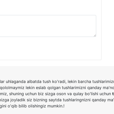
ar uhlaganda albatda tush ko'radi, lekin barcha tushlarimi
 qololmaymiz lekin eslab qolgan tushlarimizni qanday ma'n
amiz, shuning uchun biz sizga oson va qulay bo'lishi uchun
mizga joyladik siz bizning saytda tushlaringnizni qanday m
gini o'qib bilib olishingiz mumkin.!