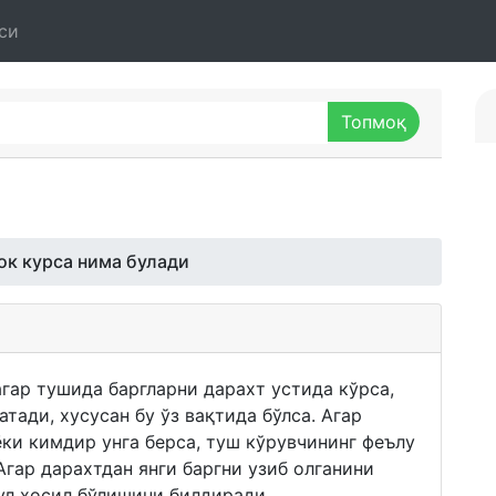
си
ок курса нима булади
агар тушида баргларни дарахт устида кўрса,
тади, хусусан бу ўз вақтида бўлса. Агар
ёки кимдир унга берса, туш кўрувчининг феълу
Агар дарахтдан янги баргни узиб олганини
ул ҳосил бўлишини билдиради.