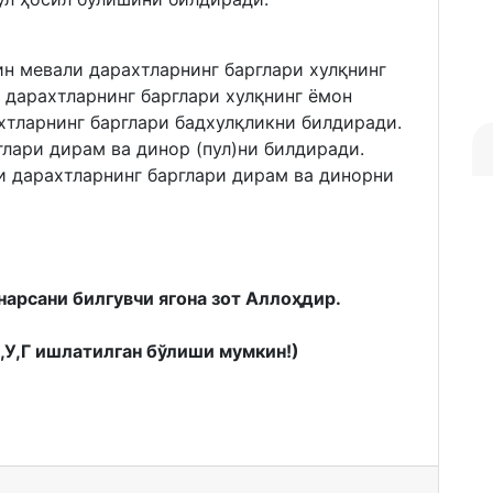
ин мевали дарахтларнинг барглари хулқнинг
 дарахтларнинг барглари хулқнинг ёмон
хтларнинг барглари бадхулқликни билдиради.
лари дирам ва динор (пул)ни билдиради.
и дарахтларнинг барглари дирам ва динорни
нарсани билгувчи ягона зот Аллоҳдир.
К,У,Г ишлатилган бўлиши мумкин!)