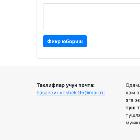
Фикр юбориш
Таклифлар учун почта:
Одамл
hasanov.ilyosbek.95@mail.ru
хам э
эга э
туш 
тушла
мумки