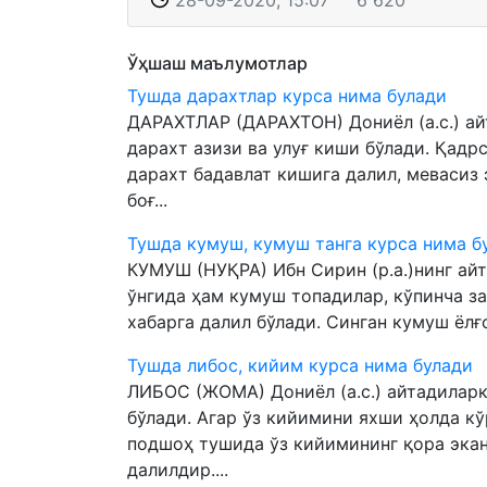
28-09-2020, 15:07
6 620
Ўҳшаш маълумотлар
Тушда дарахтлар курса нима булади
ДАРАХТЛАР (ДАРАХТОН) Дониёл (а.с.) ай
дарахт азизи ва улуғ киши бўлади. Қадр
дарахт бадавлат кишига далил, мевасиз 
боғ...
Тушда кумуш, кумуш танга курса нима б
КУМУШ (НУҚРА) Ибн Сирин (р.а.)нинг ай
ўнгида ҳам кумуш топадилар, кўпинча з
хабарга далил бўлади. Синган кумуш ёлғо
Тушда либос, кийим курса нима булади
ЛИБОС (ЖОМА) Дониёл (а.с.) айтадиларк
бўлади. Агар ўз кийимини яхши ҳолда кў
подшоҳ тушида ўз кийимининг қора экан
далилдир....