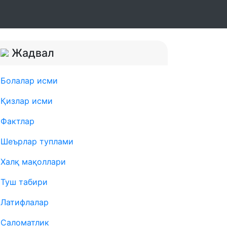
Жадвал
Болалар исми
Қизлар исми
Фактлар
Шеърлар туплами
Халқ мақоллари
Туш табири
Латифлалар
Саломатлик