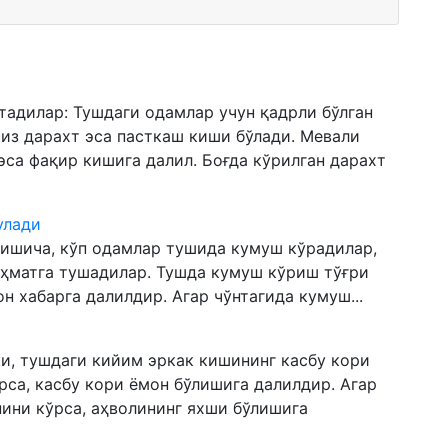
тадилар: Тушдаги одамлар учун қадрли бўлган
сиз дарахт эса пасткаш киши бўлади. Мевали
эса фақир кишига далил. Боғда кўрилган дарахт
улади
тишича, кўп одамлар тушида кумуш кўрадилар,
аҳматга тушадилар. Тушда кумуш кўриш тўғри
н хабарга далилдир. Агар чўнтагида кумуш...
и, тушдаги кийим эркак кишининг касбу кори
рса, касбу кори ёмон бўлишига далилдир. Агар
ини кўрса, аҳволининг яхши бўлишига