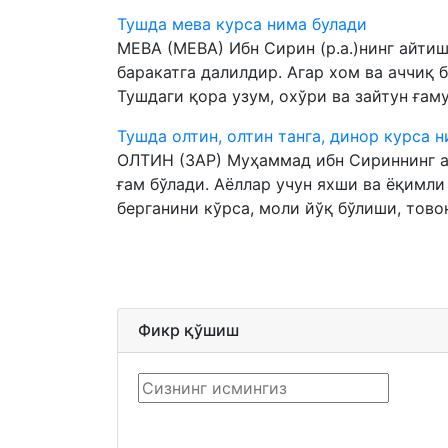
Тушда мева курса нима булади
МEВА (МEВА) Ибн Сирин (р.а.)нинг айтиш
баракатга далилдир. Агар хом ва аччиқ б
Тушдаги қора узум, охўри ва зайтун ғаму
Тушда олтин, олтин танга, динор курса 
ОЛТИН (ЗАР) Муҳаммад ибн Сириннинг ай
ғам бўлади. Аёллар учун яхши ва ёқимли
берганини кўрса, моли йўқ бўлиши, тово
Фикр қўшиш