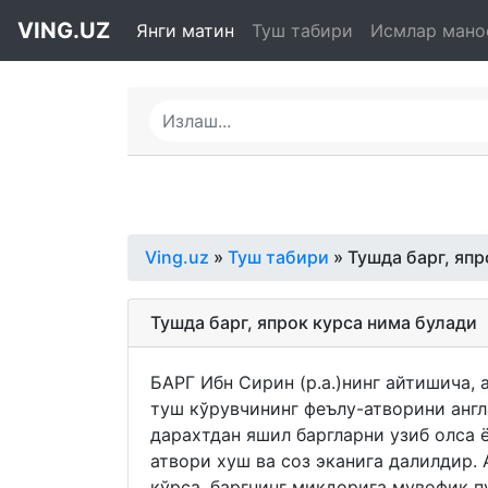
VING.UZ
Янги матин
Туш табири
Исмлар мано
Ving.uz
»
Туш табири
» Тушда барг, япр
Тушда барг, япрок курса нима булади
БАРГ Ибн Сирин (р.а.)нинг айтишича, 
туш кўрувчининг феълу-атворини англа
дарахтдан яшил баргларни узиб олса 
атвори хуш ва соз эканига далилдир. 
кўрса, баргнинг микдорига мувофиқ п