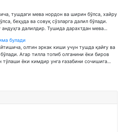
ича, тушдаги мева нордон ва ширин бўлса, хайру
ўлса, беҳуда ва совуқ сўзларга далил бўлади.
 андуҳга далилдир. Тушида дарахтдан мева...
нима булади
тишича, олтин эркак киши учун тушда қайғу ва
 бўлади. Агар тилла топиб олганини ёки биров
н тўлаши ёки кимдир унга ғазабини сочишига...