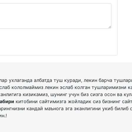
ар ухлаганда албатда туш куради, лекин барча тушла
слаб кололмаймиз лекин эслаб колган тушларимизни к
канлигига кизикамиз, шунинг учун биз сизга осон ва ку
табири
китобини сайтимизга жойладик сиз бизнинг сай
рингнизни кандай маънога эга эканлигини укиб билиб 
н.!