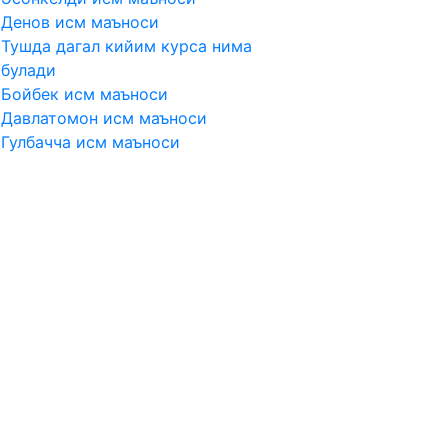
Денов исм маъноси
Тушда дагал кийим курса нима
булади
Бойбек исм маъноси
Давлатомон исм маъноси
Гулбачча исм маъноси