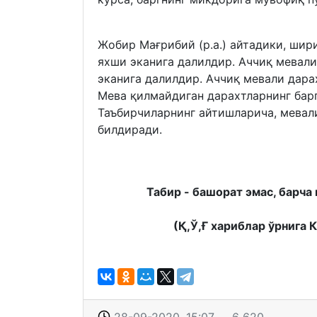
Жобир Мағрибий (р.а.) айтадики, шир
яхши эканига далилдир. Аччиқ мевали
эканига далилдир. Аччиқ мевали дара
Мева қилмайдиган дарахтларнинг барг
Таъбирчиларнинг айтишларича, мевал
билдиради.
Табир - башорат эмас, барча 
(Қ,Ў,Ғ хариблар ўрнига 