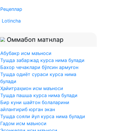
Рецеплар
Lotincha
Оммабоп матнлар
Абубакр исм маъноси
Тушда забаржад курса нима булади
Бахор чечаклари бўлсин армуғон
Тушда одиёт сураси курса нима
булади
Ҳайитраҳмон исм маъноси
Тушда пашша курса нима булади
Бир куни шайтон болаларини
айлантириб юрган экан
Тушда сояли йул курса нима булади
Гадом исм маъноси
Эсонкелди исм маъноси