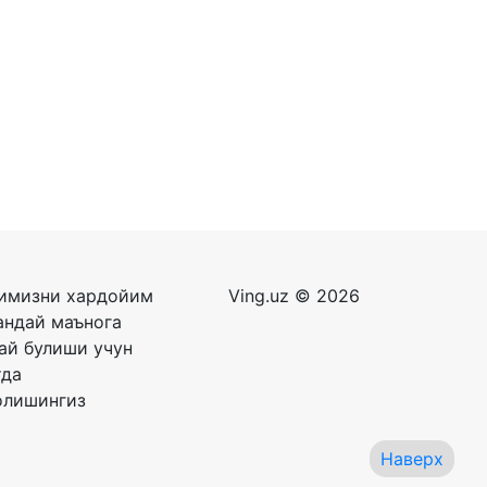
римизни хардойим
Ving.uz © 2026
андай маънога
лай булиши учун
тда
олишингиз
Наверх