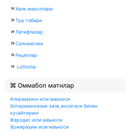
Халқ мақоллари
Туш табири
Латифлалар
Саломатлик
Рецеплар
Lotincha
Оммабоп матнлар
Алирамазон исм маъноси
Хотиранингизни халқ воситаси билан
кучайтиринг
Фародис исм маъноси
Ҳожираҳим исм маъноси