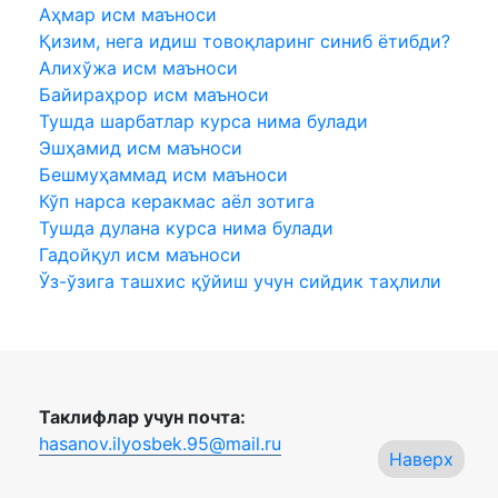
Аҳмар исм маъноси
Қизим, нега идиш товоқларинг синиб ётибди?
Алихўжа исм маъноси
Байираҳрор исм маъноси
Тушда шарбатлар курса нима булади
Эшҳамид исм маъноси
Бешмуҳаммад исм маъноси
Кўп нарса керакмас аёл зотига
Тушда дулана курса нима булади
Гадойқул исм маъноси
Ўз-ўзига ташхис қўйиш учун сийдик таҳлили
Таклифлар учун почта:
hasanov.ilyosbek.95@mail.ru
Наверх