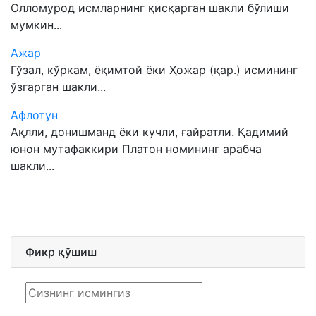
Олломурод исмларнинг қисқарган шакли бўлиши
мумкин...
Ажар
Гўзал, кўркам, ёқимтой ёки Ҳожар (қар.) исмининг
ўзгарган шакли...
Афлотун
Ақлли, донишманд ёки кучли, ғайратли. Қадимий
юнон мутафаккири Платон номининг арабча
шакли...
Фикр қўшиш