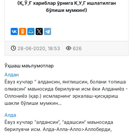
(Қ,Ў,Ғ хариблар ўрнига К,У,Г ишлатилган
бўлиши мумкин!)
28-06-2020, 18:53
626
Ўҳшаш маълумотлар
Алдан
Ёвуз кучлар “ алдансин, янглишсин, болани топиша
олмасин“ маъносида берилувчи исм ёки Алданиёз -
Оллониёз (қар.) исмларнинг эркалаш-қисқариш
шакли бўлиши мумкин...
Алда
Ёвуз кучлар “алдансин“, “адашсин“ маъносида
берилувчи исм. Алда-Алла-Алло>Аллоберди,