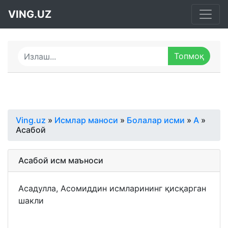
VING.UZ
Ving.uz
»
Исмлар маноси
»
Болалар исми
»
А
»
Асабой
Асабой исм маъноси
Асадулла, Асомиддин исмларининг қисқарган
шакли