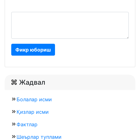
Фикр юбориш
Жадвал
Болалар исми
Қизлар исми
Фактлар
Шеърлар туплами