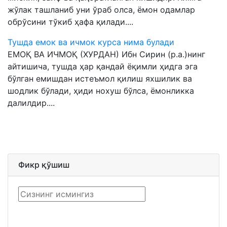
жўлак ташланиб уни ўраб олса, ёмон одамлар
обрўсини тўкиб ҳафа қилади....
Тушда емок ва ичмок курса нима булади
EМОҚ ВА ИЧМОҚ (ХУРДАН) Ибн Сирин (р.а.)нинг
айтишича, тушда ҳар қандай ёқимли ҳидга эга
бўлган емишдан истеъмол қилиш яхшилик ва
шодлик бўлади, ҳиди нохуш бўлса, ёмонликка
далилдир....
Фикр қўшиш