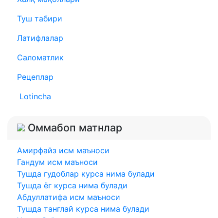
Туш табири
Латифлалар
Саломатлик
Рецеплар
Lotincha
Оммабоп матнлар
Амирфайз исм маъноси
Гандум исм маъноси
Тушда гудоблар курса нима булади
Тушда ёг курса нима булади
Абдуллатифа исм маъноси
Тушда танглай курса нима булади