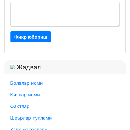
Фикр юбориш
Жадвал
Болалар исми
Қизлар исми
Фактлар
Шеърлар туплами
Халқ мақоллари