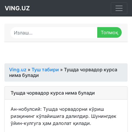
VING.UZ
Ving.uz
»
Туш табири
» Тушда чорвадор курса
нима булади
Тушда чорвадор курса нима булади
Ан-нобулсий: Тушда чорвадорни кўриш
ризқининг кўпайишига далилдир. Шунингдек
ўйин-кулгуга ҳам далолат қилади.