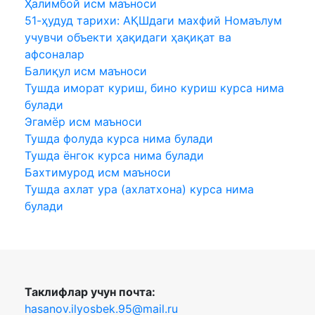
Ҳалимбой исм маъноси
51-ҳудуд тарихи: АҚШдаги махфий Номаълум
учувчи объекти ҳақидаги ҳақиқат ва
афсоналар
Балиқул исм маъноси
Тушда иморат куриш, бино куриш курса нима
булади
Эгамёр исм маъноси
Тушда фолуда курса нима булади
Тушда ёнгок курса нима булади
Бахтимурод исм маъноси
Тушда ахлат ура (ахлатхона) курса нима
булади
Таклифлар учун почта:
hasanov.ilyosbek.95@mail.ru