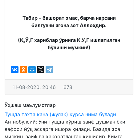
Табир - башорат эмас, барча нарсани
билгувчи ягона зот Аллоҳдир.
(Қ,Ў,Ғ хариблар ўрнига К,У,Г ишлатилган
бўлиши мумкин!)
11-08-2020, 20:46
678
Ўҳшаш маълумотлар
Тушда тахта кана (жулак) курса нима булади
Ан-нобулсий: Уни тушда кўриш заиф душман ёки
вафоси йўқ аскарга ишора қилади. Базида эса
мискин, заиф ва ҳақоратланган кишидир. Кимга