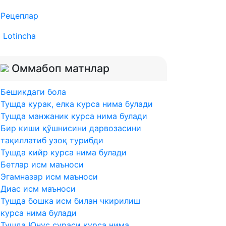
Рецеплар
Lotincha
Оммабоп матнлар
Бешикдаги бола
Тушда курак, елка курса нима булади
Тушда манжаник курса нима булади
Бир киши қўшнисини дарвозасини
тақиллатиб узоқ турибди
Тушда кийр курса нима булади
Бетлар исм маъноси
Эгамназар исм маъноси
Диас исм маъноси
Тушда бошка исм билан чкирилиш
курса нима булади
Тушда Юнус сураси курса нима