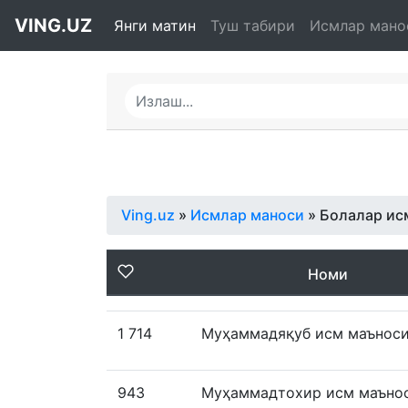
VING.UZ
Янги матин
Туш табири
Исмлар мано
Ving.uz
»
Исмлар маноси
» Болалар ис
Номи
1 714
Муҳаммадяқуб исм маънос
943
Муҳаммадтохир исм маъно