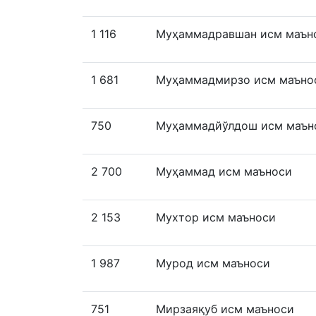
1 116
Муҳаммадравшан исм маън
1 681
Муҳаммадмирзо исм маъно
750
Муҳаммадйўлдош исм маън
2 700
Муҳаммад исм маъноси
2 153
Мухтор исм маъноси
1 987
Мурод исм маъноси
751
Мирзаяқуб исм маъноси