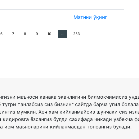
Матнни ўқинг
6
7
8
9
10
...
253
гизни маъноси канака эканлигини билмокчимисиз унда
 тугри танлабсиз сиз бизнинг сайтда барча угил болал
ингиз мумкин. Хеч хам кийланмайсиз шунчаки сиз изл
 кидировга ёзсангиз булди сахифада чикади узбекча 
а исм маъноларини кийланмасдан топсангиз булади.