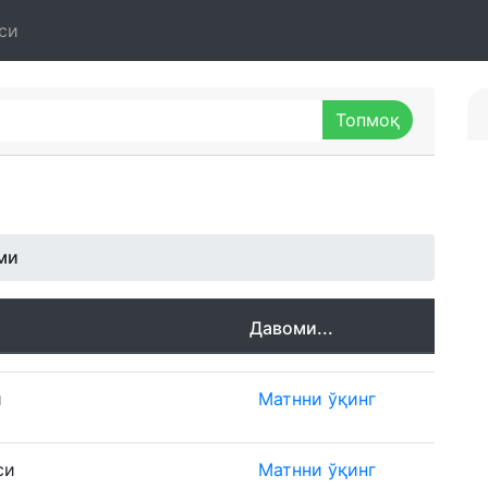
си
ми
Давоми...
и
Матнни ўқинг
си
Матнни ўқинг