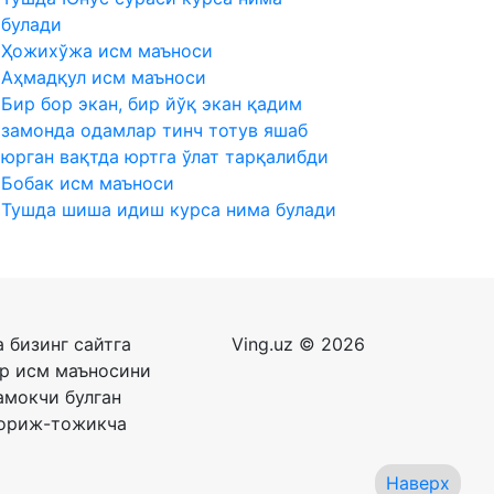
булади
Ҳожихўжа исм маъноси
Аҳмадқул исм маъноси
Бир бор экан, бир йўқ экан қадим
замонда одамлар тинч тотув яшаб
юрган вақтда юртга ўлат тарқалибди
Бобак исм маъноси
Тушда шиша идиш курса нима булади
 бизинг сайтга
Ving.uz © 2026
ар исм маъносини
амокчи булган
фориж-тожикча
Наверх