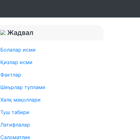
Жадвал
Болалар исми
Қизлар исми
Фактлар
Шеърлар туплами
Халқ мақоллари
Туш табири
Латифлалар
Саломатлик