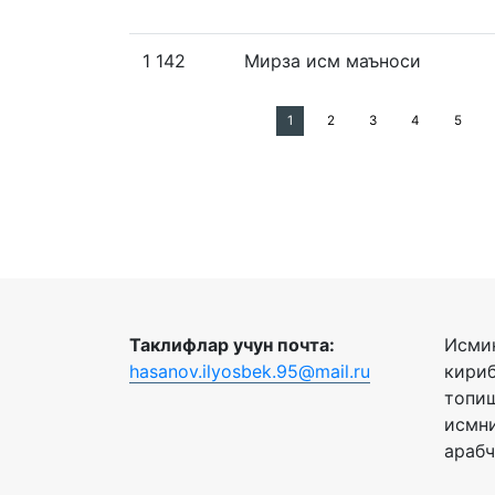
1 142
Мирза исм маъноси
1
2
3
4
5
Таклифлар учун почта:
Исмин
hasanov.ilyosbek.95@mail.ru
кириб
топиш
исмни
арабч