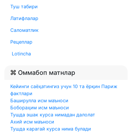
Туш табири
Латифлалар
Саломатлик
Рецеплар
Lotincha
Оммабоп матнлар
Кейинги саёҳатингиз учун 10 та ёрқин Париж
фактлари
Баширулла исм маъноси
Бобораҳим исм маъноси
Тушда эшак курса нимадан далолат
Ахий исм маъноси
Тушда карагай курса нима булади