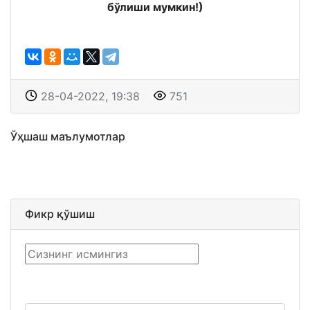
бўлиши мумкин!)
28-04-2022, 19:38
751
Ўҳшаш маълумотлар
Фикр қўшиш