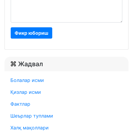
Фикр юбориш
Жадвал
Болалар исми
Қизлар исми
Фактлар
Шеърлар туплами
Халқ мақоллари