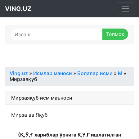
VING.UZ
Ving.uz
»
Исмлар маноси
»
Болалар исми
»
М
»
Мирзаяқуб
Мирзаяқуб исм маъноси
Мирза ва Яқуб
(Қ,Ў,Ғ хариблар ўрнига К,У,Г ишлатилган