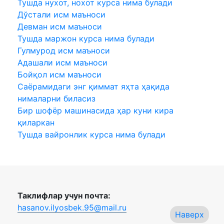
Тушда нухот, нохот курса нима булади
Дўстали исм маъноси
Девман исм маъноси
Тушда маржон курса нима булади
Гулмурод исм маъноси
Адашали исм маъноси
Бойқол исм маъноси
Саёрамидаги энг қиммат яҳта ҳақида
нималарни биласиз
Бир шофёр машинасида ҳар куни кира
қиларкан
Тушда вайронлик курса нима булади
Таклифлар учун почта:
hasanov.ilyosbek.95@mail.ru
Наверх