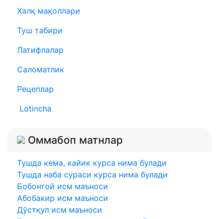
Халқ мақоллари
Туш табири
Латифлалар
Саломатлик
Рецеплар
Lotincha
Оммабоп матнлар
Тушда кема, кайик курса нима булади
Тушда наба сураси курса нима булади
Бобонтой исм маъноси
Абобакир исм маъноси
Дўстқул исм маъноси