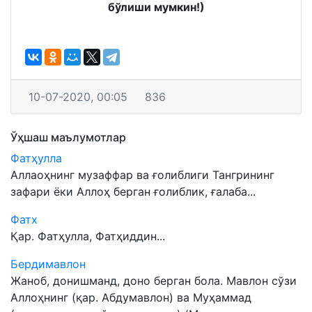
бўлиши мумкин!)
10-07-2020, 00:05
836
Ўҳшаш маълумотлар
Фатҳулла
Аллаоҳнинг музаффар ва ғолиблиги Тангрининг
зафари ёки Аллоҳ берган ғолиблик, ғалаба...
Фатх
Қар. Фатҳулла, Фатҳиддин...
Бердимавлон
Жаноб, донишманд, доно берган бола. Мавлон сўзи
Аллоҳнинг (қар. Абдумавлон) ва Муҳаммад