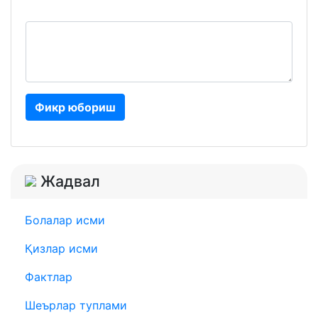
Фикр юбориш
Жадвал
Болалар исми
Қизлар исми
Фактлар
Шеърлар туплами