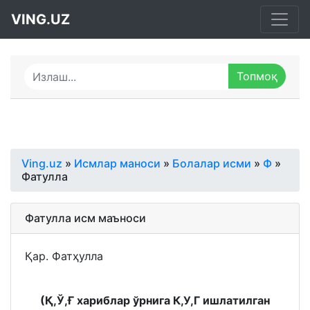
VING.UZ
Ving.uz
»
Исмлар маноси
»
Болалар исми
»
Ф
»
Фатулла
Фатулла исм маъноси
Қар. Фатҳулла
(Қ,Ў,Ғ хариблар ўрнига К,У,Г ишлатилган