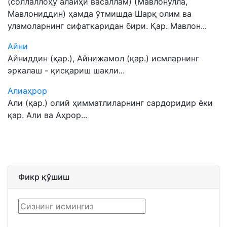
(соллаллоҳу алайҳи васаллам) (Мавлонулла,
Мавлониддин) ҳамда ўтмишда Шарқ олим ва
уламоларнинг сифаткаридан бири. Қар. Мавлон...
Айни
Айниддин (қар.), Айнижамол (қар.) исмларнинг
эркалаш - қисқариш шакли...
Алиаҳрор
Али (қар.) олий ҳимматлиларнинг сардоридир ёки
қар. Али ва Аҳрор...
Фикр қўшиш