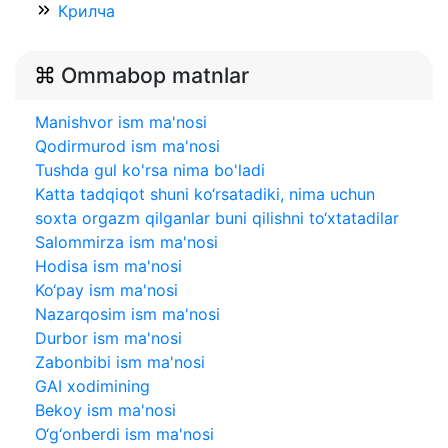
Крилча
Ommabop matnlar
Manishvor ism ma'nosi
Qodirmurod ism ma'nosi
Tushda gul ko'rsa nima bo'ladi
Katta tadqiqot shuni ko‘rsatadiki, nima uchun
soxta orgazm qilganlar buni qilishni to‘xtatadilar
Salommirza ism ma'nosi
Hodisa ism ma'nosi
Ko‘pay ism ma'nosi
Nazarqosim ism ma'nosi
Durbor ism ma'nosi
Zabonbibi ism ma'nosi
GAI xodimining
Bekoy ism ma'nosi
O‘g‘onberdi ism ma'nosi