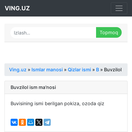
VING.UZ
Ving.uz
»
Ismlar manosi
»
Qizlar ismi
»
B
» Buvzilol
Buvzilol ism ma'nosi
Buvisining ismi berilgan pokiza, ozoda qiz