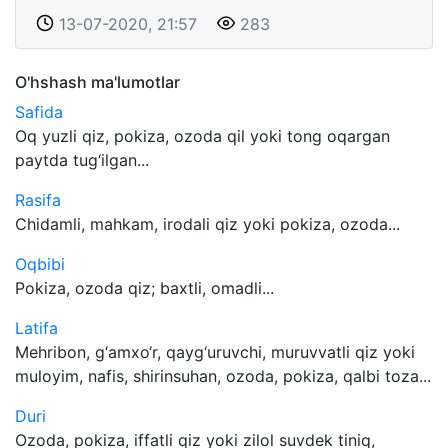
13-07-2020, 21:57
283
O'hshash ma'lumotlar
Safida
Oq yuzli qiz, pokiza, ozoda qil yoki tong oqargan
paytda tug‘ilgan...
Rasifa
Chidamli, mahkam, irodali qiz yoki pokiza, ozoda...
Oqbibi
Pokiza, ozoda qiz; baxtli, omadli...
Latifa
Mehribon, g‘amxo‘r, qayg‘uruvchi, muruvvatli qiz yoki
muloyim, nafis, shirinsuhan, ozoda, pokiza, qalbi toza...
Duri
Ozoda, pokiza, iffatli qiz yoki zilol suvdek tiniq,