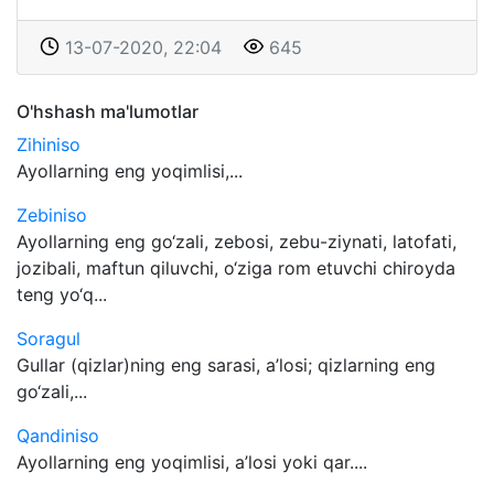
13-07-2020, 22:04
645
O'hshash ma'lumotlar
Zihiniso
Ayollarning eng yoqimlisi,...
Zebiniso
Ayollarning eng go‘zali, zebosi, zebu-ziynati, latofati,
jozibali, maftun qiluvchi, o‘ziga rom etuvchi chiroyda
teng yo‘q...
Soragul
Gullar (qizlar)ning eng sarasi, a’losi; qizlarning eng
go‘zali,...
Qandiniso
Ayollarning eng yoqimlisi, a’losi yoki qar....