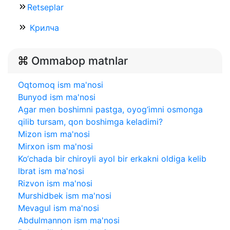
Retseplar
Крилча
Ommabop matnlar
Oqtomoq ism ma'nosi
Bunyod ism ma'nosi
Agar men boshimni pastga, oyog‘imni osmonga
qilib tursam, qon boshimga keladimi?
Mizon ism ma'nosi
Mirxon ism ma'nosi
Ko‘chada bir chiroyli ayol bir erkakni oldiga kelib
Ibrat ism ma'nosi
Rizvon ism ma'nosi
Murshidbek ism ma'nosi
Mevagul ism ma'nosi
Abdulmannon ism ma'nosi