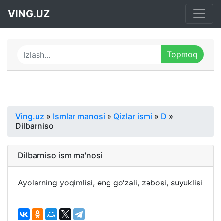
VING.UZ
Ving.uz
»
Ismlar manosi
»
Qizlar ismi
»
D
»
Dilbarniso
Dilbarniso ism ma'nosi
Ayolarning yoqimlisi, eng go‘zali, zebosi, suyuklisi