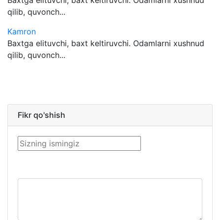
Baxtga elituvchi, baxt keltiruvchi. Odamlarni xushnud
qilib, quvonch...
Kamron
Baxtga elituvchi, baxt keltiruvchi. Odamlarni xushnud
qilib, quvonch...
Fikr qo'shish