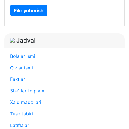
Fikr yuborish
Jadval
Bolalar ismi
Qizlar ismi
Faktlar
She'rlar to'plami
Xalq maqollari
Tush tabiri
Latiflalar