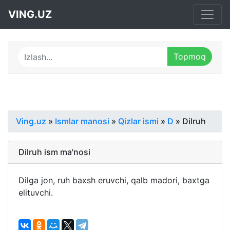
VING.UZ
Ving.uz
»
Ismlar manosi
»
Qizlar ismi
»
D
» Dilruh
Dilruh ism ma'nosi
Dilga jon, ruh baxsh eruvchi, qalb madori, baxtga
elituvchi.