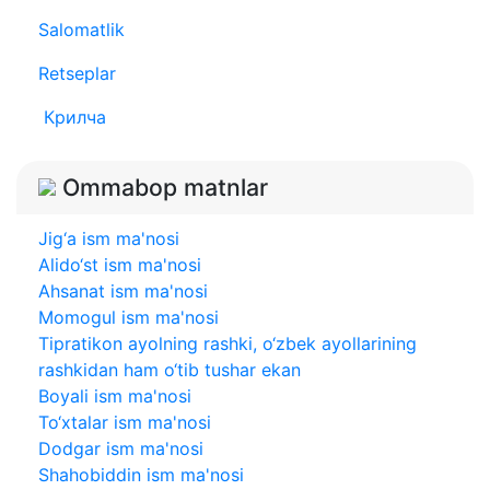
Salomatlik
Retseplar
Крилча
Ommabop matnlar
Jig‘a ism ma'nosi
Alido‘st ism ma'nosi
Ahsanat ism ma'nosi
Momogul ism ma'nosi
Tipratikon ayolning rashki, o‘zbek ayollarining
rashkidan ham o‘tib tushar ekan
Boyali ism ma'nosi
To‘xtalar ism ma'nosi
Dodgar ism ma'nosi
Shahobiddin ism ma'nosi