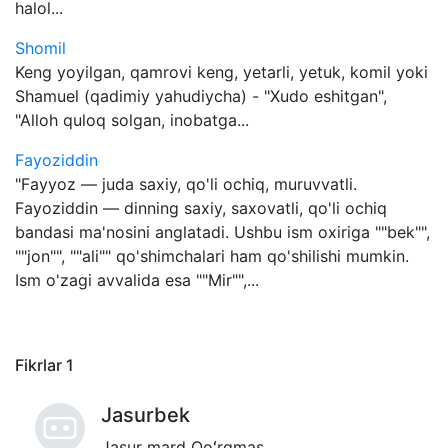
halol...
Shomil
Keng yoyilgan, qamrovi keng, yetarli, yetuk, komil yoki
Shamuel (qadimiy yahudiycha) - "Xudo eshitgan",
"Alloh quloq solgan, inobatga...
Fayoziddin
"Fayyoz — juda saxiy, qo'li ochiq, muruvvatli.
Fayoziddin — dinning saxiy, saxovatli, qo'li ochiq
bandasi ma'nosini anglatadi. Ushbu ism oxiriga ""bek"",
""jon"", ""ali"" qo'shimchalari ham qo'shilishi mumkin.
Ism o'zagi avvalida esa ""Mir"",...
Fikrlar
1
Jasurbek
Jasur mard Qoʻrqmas