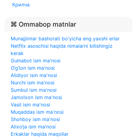
Крилча
Ommabop matnlar
Munajjimlar bashorati bo'yicha eng yaxshi erlar
Netflix asoschisi haqida nimalarni bilishingiz
kerak
Gulnabot ism ma'nosi
O‘g‘lon ism ma'nosi
Alidiyor ism ma'nosi
Nurchi ism ma'nosi
Sumbul ism ma'nosi
Jamolxon ism ma'nosi
Vasil ism ma'nosi
Muqaddas ism ma'nosi
Shohboy ism ma'nosi
Alixo‘ja ism ma'nosi
Erkaklar haqida maqollar