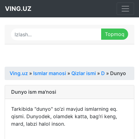
VING.UZ
Ving.uz
»
Ismlar manosi
»
Qizlar ismi
»
D
» Dunyo
Dunyo ism ma'nosi
Tarkibida "dunyo" so‘zi mavjud ismlarning eq.
qismi. Dunyodek, olamdek katta, bag‘ri keng,
mard, labzi halol inson.