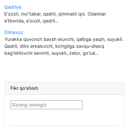
Qadriya
E’zozli, mo‘’tabar, qadrli, qimmatli qiz. Odamlar
e’tborida, e’zozli, qadrli...
Dilnavoz
Yurakka quvonch baxsh etuvchi, qalbga yaqin, suyukli.
Qadrli, dilni erkalovchi, ko‘ngilga zavqu-shavq
bag‘ishlovchi sevimli, suyukli, zebo, go‘zal...
Fikr qo'shish