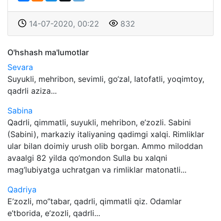
14-07-2020, 00:22
832
O'hshash ma'lumotlar
Sevara
Suyukli, mehribon, sevimli, go‘zal, latofatli, yoqimtoy,
qadrli aziza...
Sabina
Qadrli, qimmatli, suyukli, mehribon, e’zozli. Sabini
(Sabini), markaziy italiyaning qadimgi xalqi. Rimliklar
ular bilan doimiy urush olib borgan. Ammo miloddan
avaalgi 82 yilda qo‘mondon Sulla bu xalqni
mag‘lubiyatga uchratgan va rimliklar matonatli...
Qadriya
E’zozli, mo‘’tabar, qadrli, qimmatli qiz. Odamlar
e’tborida, e’zozli, qadrli...