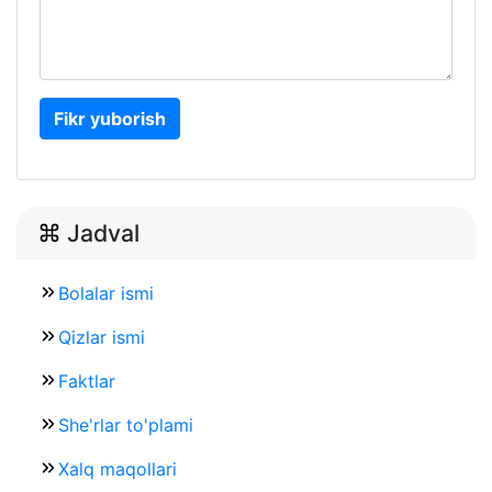
Fikr yuborish
Jadval
Bolalar ismi
Qizlar ismi
Faktlar
She'rlar to'plami
Xalq maqollari