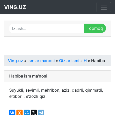
VING.UZ
Ving.uz
»
Ismlar manosi
»
Qizlar ismi
»
H
» Habiba
Habiba ism ma'nosi
Suyukli, sevimli, mehribon, aziz, qadrli, qimmatli,
e’tiborli, e’zozli qiz.