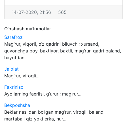
14-07-2020, 21:56
565
O'hshash ma'lumotlar
Sarafroz
Mag‘rur, viqorli, o‘z qadrini biluvchi; xursand,
quvonchga boy, baxtiyor, baxtli, mag‘rur, qadri baland,
hayotdan...
Jalolat
Mag‘rur, viroqli...
Faxriniso
Ayollarning faxrlisi, g‘ururi; mag‘rur...
Bekposhsha
Beklar naslidan bo‘lgan mag‘rur, viroqli, baland
martabali qiz yoki erka, hur...