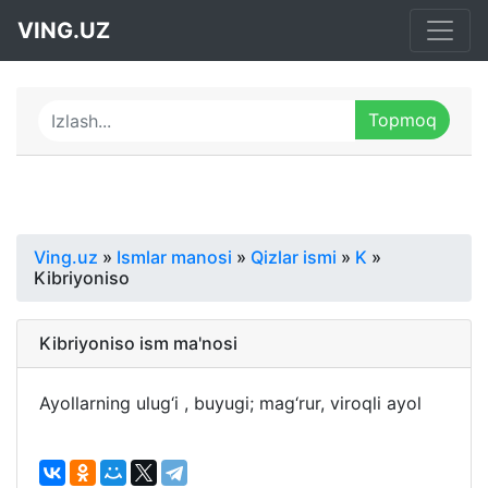
VING.UZ
Ving.uz
»
Ismlar manosi
»
Qizlar ismi
»
K
»
Kibriyoniso
Kibriyoniso ism ma'nosi
Ayollarning ulug‘i , buyugi; mag‘rur, viroqli ayol