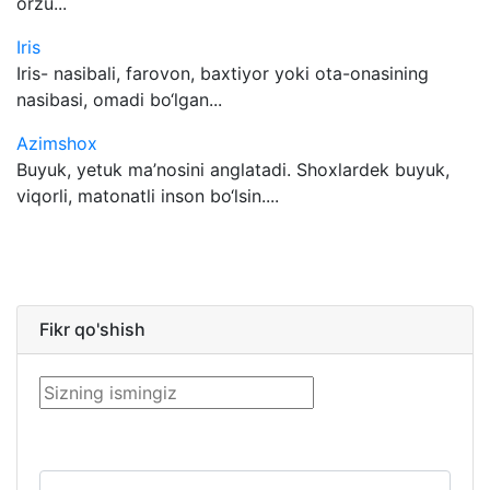
orzu...
Iris
Iris- nasibali, farovon, baxtiyor yoki ota-onasining
nasibasi, omadi bo‘lgan...
Azimshox
Buyuk, yetuk ma’nosini anglatadi. Shoxlardek buyuk,
viqorli, matonatli inson bo‘lsin....
Fikr qo'shish