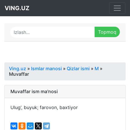
VING.UZ
Ving.uz
»
Ismlar manosi
»
Qizlar ismi
»
M
»
Muvaffar
Muvaffar ism ma'nosi
Ulug‘, buyuk; farovon, baxtiyor