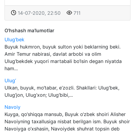
14-07-2020, 22:50
711
O'hshash ma'lumotlar
Ulug‘bek
Buyuk hukmron, buyuk sulton yoki beklarning beki.
Amir Temur nabirasi, davlat arbobi va olim
Ulug‘bekdek yuqori martabali bo‘lsin degan niyatda
ham...
Ulug‘
Ulkan, buyuk, mo‘tabar, e’zozli. Shakllari: Ulug‘bek,
Ulug‘jon, Ulug‘xon; Ulug‘bibi,...
Navoiy
Kuyga, qo‘shiqqa mansub, Buyuk o‘zbek shoiri Alisher
Navoiyning taxallusiga nisbat berilgan ism. Buyuk shoir
Navoiyga o‘xshasin, Navoiydek shuhrat topsin deb