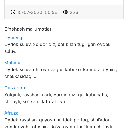
15-07-2020, 00:56
226
O'hshash ma'lumotlar
Oymengli
Oydek suluv, xoldor qiz; xol bilan tug‘ilgan oydek
suluv...
Mohigul
Oydek suluv, chiroyli va gul kabi ko‘rkam qiz, oyning
chekkasidagi...
Gulzabon
Yolqinli, ravshan, nurli, yorqin qiz, gul kabi nafis,
chiroyli, ko‘rkam, latofatli va...
Afruza
Oydek ravshan, quyosh nuridek porloq, shul’ador,
yondiruvchi, otashin. Ro‘za oyida tug‘ilgan chiroyli,