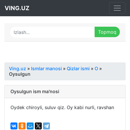
VING.UZ
Ving.uz
»
Ismlar manosi
»
Qizlar ismi
»
O
»
Oysulgun
Oysulgun ism ma'nosi
Oydek chiroyli, suluv qiz. Oy kabi nurli, ravshan