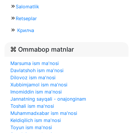
Salomatlik
Retseplar
Крилча
Ommabop matnlar
Marsuma ism ma'nosi
Davlatshoh ism ma'nosi
Dilovoz ism ma'nosi
Xubbimjamol ism ma'nosi
Imomiddin ism ma'nosi
Jannatning sayqali - onajonginam
Toshali ism ma'nosi
Muhammadxabar ism ma'nosi
Keldiqilich ism ma'nosi
Toyun ism ma'nosi