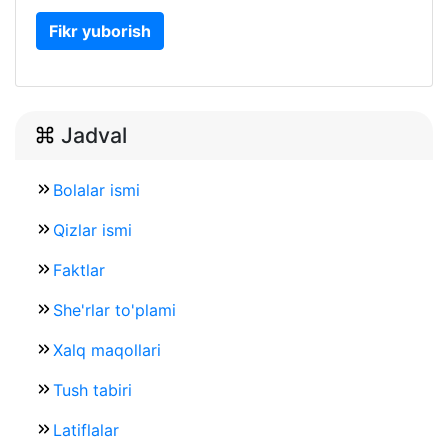
Fikr yuborish
Jadval
Bolalar ismi
Qizlar ismi
Faktlar
She'rlar to'plami
Xalq maqollari
Tush tabiri
Latiflalar