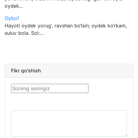
oydek...
Oybo‘l
Hayoti oydek yorug‘, ravshan bo‘lsin; oydek ko‘rkam,
suluv bola. Sol:...
Fikr qo'shish