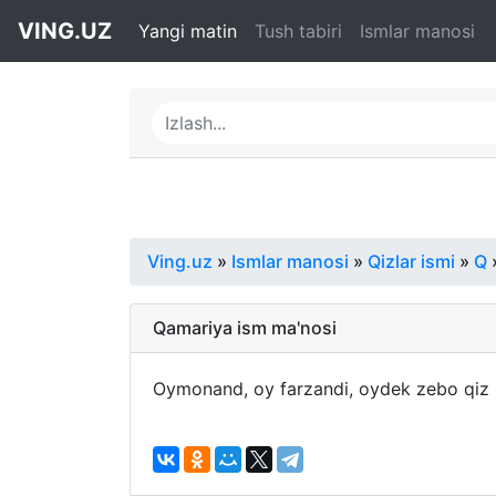
VING.UZ
Yangi matin
Tush tabiri
Ismlar manosi
Ving.uz
»
Ismlar manosi
»
Qizlar ismi
»
Q
Qamariya ism ma'nosi
Oymonand, oy farzandi, oydek zebo qiz