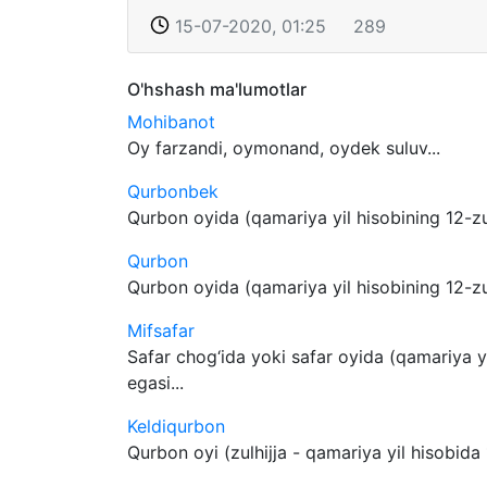
15-07-2020, 01:25
289
O'hshash ma'lumotlar
Mohibanot
Oy farzandi, oymonand, oydek suluv...
Qurbonbek
Qurbon oyida (qamariya yil hisobining 12-zulx
Qurbon
Qurbon oyida (qamariya yil hisobining 12-zulx
Mifsafar
Safar chog‘ida yoki safar oyida (qamariya yi
egasi...
Keldiqurbon
Qurbon oyi (zulhijja - qamariya yil hisobida 