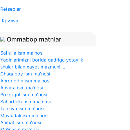
Retseplar
Крилча
Ommabop matnlar
Safiulla ism ma'nosi
Yaqinlarimizni borida qadriga yetaylik
shular bilan xayot mazmunli...
Chaqaboy ism ma'nosi
Ahroriddin ism ma'nosi
Anvara ism ma'nosi
Bozorqul ism ma'nosi
Saharbeka ism ma'nosi
Tanziya ism ma'nosi
Mavludali ism ma'nosi
Anibal ism ma'nosi
Mu’in ism ma'nosi