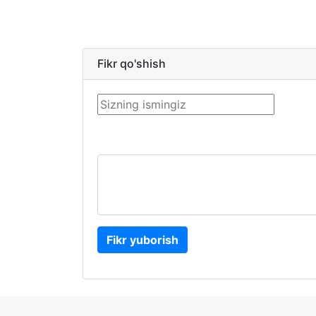
Fikr qo'shish
Fikr yuborish