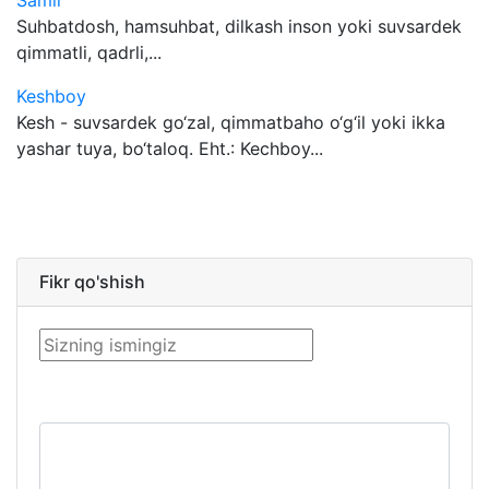
Samir
Suhbatdosh, hamsuhbat, dilkash inson yoki suvsardek
qimmatli, qadrli,...
Keshboy
Kesh - suvsardek go‘zal, qimmatbaho o‘g‘il yoki ikka
yashar tuya, bo‘taloq. Eht.: Kechboy...
Fikr qo'shish