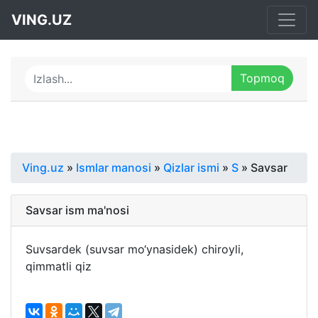
VING.UZ
Ving.uz
»
Ismlar manosi
»
Qizlar ismi
»
S
» Savsar
Savsar ism ma'nosi
Suvsardek (suvsar mo‘ynasidek) chiroyli,
qimmatli qiz