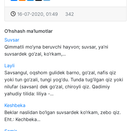
16-07-2020, 01:49
342
O'hshash ma'lumotlar
Suvsar
Qimmatli mo‘yna beruvchi hayvon; suvsar, ya’ni
suvsardek go‘zal, ko‘rkam,...
Layli
Savsangul, oqshom gulidek barno, go‘zal, nafis qiz
yoki tun go‘zali, tungi yog‘du. Tunda tug‘ilgan qiz yoki
nilufar (savsan) dek go‘zal, chiroyli qiz. Qadimiy
yahudiy tilida: liliya -...
Keshbeka
Beklar naslidan bo‘lgan suvsardek ko‘rkam, zebo qiz.
Eht.: Kechbeka...