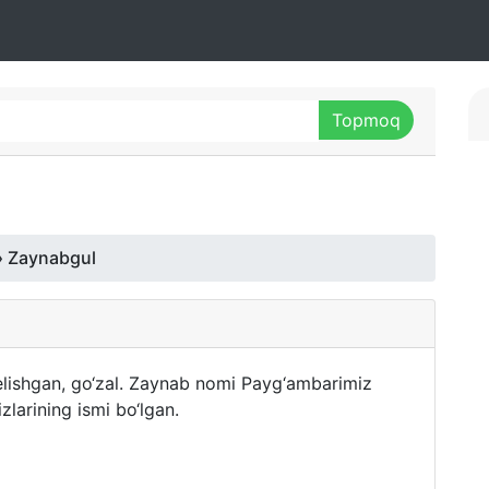
 Zaynabgul
elishgan, go‘zal. Zaynab nomi Payg‘ambarimiz
larining ismi bo‘lgan.