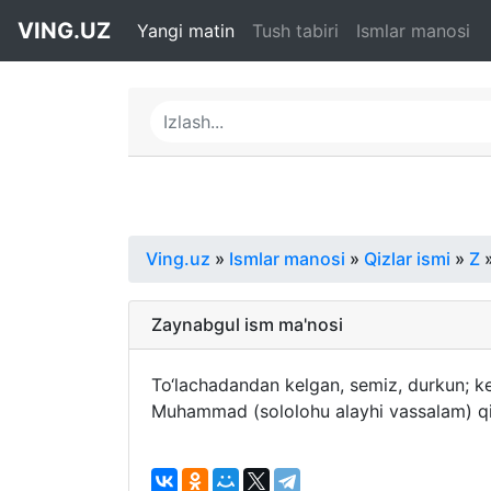
VING.UZ
Yangi matin
Tush tabiri
Ismlar manosi
Ving.uz
»
Ismlar manosi
»
Qizlar ismi
»
Z
»
Zaynabgul ism ma'nosi
To‘lachadandan kelgan, semiz, durkun; k
Muhammad (sololohu alayhi vassalam) qiz