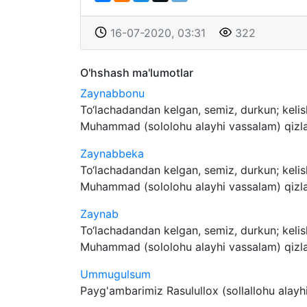
16-07-2020, 03:31
322
O'hshash ma'lumotlar
Zaynabbonu
To‘lachadandan kelgan, semiz, durkun; keli
Muhammad (sololohu alayhi vassalam) qizlari
Zaynabbeka
To‘lachadandan kelgan, semiz, durkun; keli
Muhammad (sololohu alayhi vassalam) qizlari
Zaynab
To‘lachadandan kelgan, semiz, durkun; keli
Muhammad (sololohu alayhi vassalam) qizlari
Ummugulsum
Payg'ambarimiz Rasulullox (sollallohu alayhi 