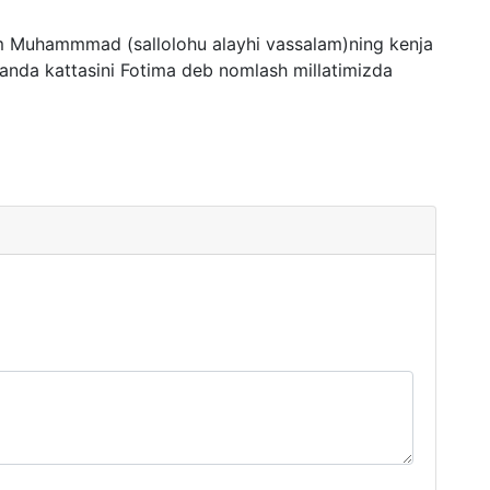
nom Muhammmad (sallolohu alayhi vassalam)ning kenja
ilganda kattasini Fotima deb nomlash millatimizda