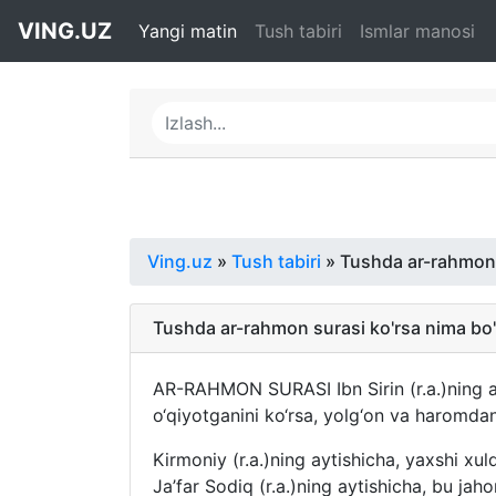
VING.UZ
Yangi matin
Tush tabiri
Ismlar manosi
Ving.uz
»
Tush tabiri
» Tushda ar-rahmon s
Tushda ar-rahmon surasi ko'rsa nima bo'
AR-RAHMON SURASI Ibn Sirin (r.a.)ning a
o‘qiyotganini ko‘rsa, yolg‘on va haromdan
Kirmoniy (r.a.)ning aytishicha, yaxshi xulql
Ja’far Sodiq (r.a.)ning aytishicha, bu ja