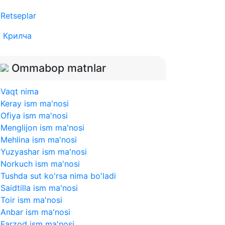
Retseplar
Крилча
Ommabop matnlar
Vaqt nima
Keray ism ma'nosi
Ofiya ism ma'nosi
Menglijon ism ma'nosi
Mehlina ism ma'nosi
Yuzyashar ism ma'nosi
Norkuch ism ma'nosi
Tushda sut ko'rsa nima bo'ladi
Saidtilla ism ma'nosi
Toir ism ma'nosi
Anbar ism ma'nosi
Farzod ism ma'nosi