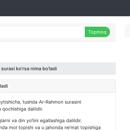
urasi ko'rsa nima bo'ladi
ladi
ytishicha, tushda Ar-Rahmon surasini
 qochishiga dalildir.
arni va din yo‘lini egallashiga dalildir.
honda mol topishi va u jahonda ne’mat topishiga