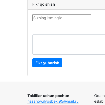
Fikr qo'shish
Fikr yuborish
Takliflar uchun pochta:
Odaml
hasanov.ilyosbek.95@mail.ru
eslab