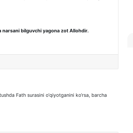
 narsani bilguvchi yagona zot Allohdir.
tushda Fath surasini o‘qiyotganini ko‘rsa, barcha