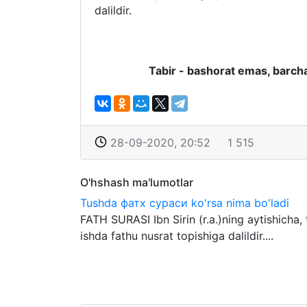
dalildir.
Tabir - bashorat emas, barcha
28-09-2020, 20:52
1 515
O'hshash ma'lumotlar
Tushda фатх сураси ko'rsa nima bo'ladi
FATH SURASI Ibn Sirin (r.a.)ning aytishicha, 
ishda fathu nusrat topishiga dalildir....