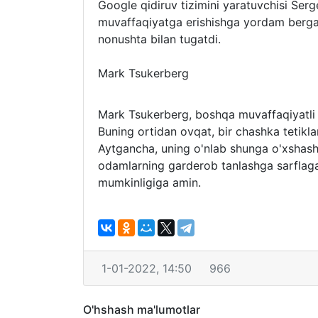
Google qidiruv tizimini yaratuvchisi Ser
muvaffaqiyatga erishishga yordam bergani
nonushta bilan tugatdi.
Mark Tsukerberg
Mark Tsukerberg, boshqa muvaffaqiyatli 
Buning ortidan ovqat, bir chashka tetikla
Aytgancha, uning o'nlab shunga o'xshash 
odamlarning garderob tanlashga sarflaga
mumkinligiga amin.
1-01-2022, 14:50
966
O'hshash ma'lumotlar