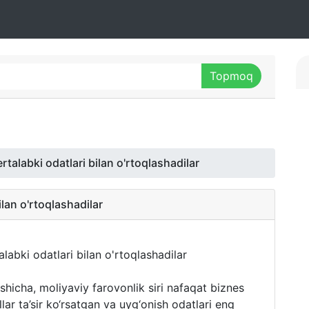
rtalabki odatlari bilan o'rtoqlashadilar
ilan o'rtoqlashadilar
hicha, moliyaviy farovonlik siri nafaqat biznes
llar ta’sir ko‘rsatgan va uyg‘onish odatlari eng