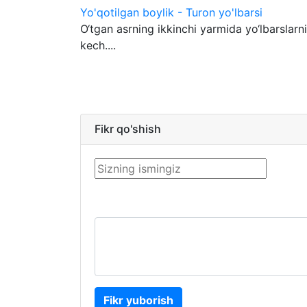
Yo'qotilgan boylik - Turon yo'lbarsi
O‘tgan asrning ikkinchi yarmida yo‘lbarslarni
kech....
Fikr qo'shish
Fikr yuborish