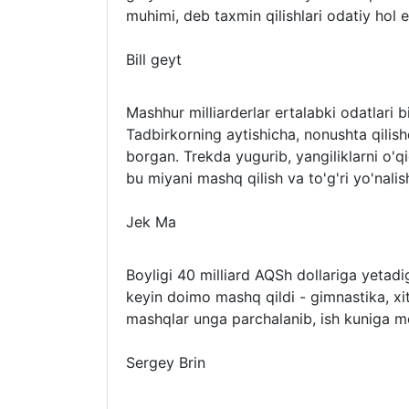
muhimi, deb taxmin qilishlari odatiy hol 
Bill geyt
Mashhur milliarderlar ertalabki odatlari b
Tadbirkorning aytishicha, nonushta qilis
borgan. Trekda yugurib, yangiliklarni o'q
bu miyani mashq qilish va to'g'ri yo'nalis
Jek Ma
Boyligi 40 milliard AQSh dollariga yetad
keyin doimo mashq qildi - gimnastika, xi
mashqlar unga parchalanib, ish kuniga m
Sergey Brin