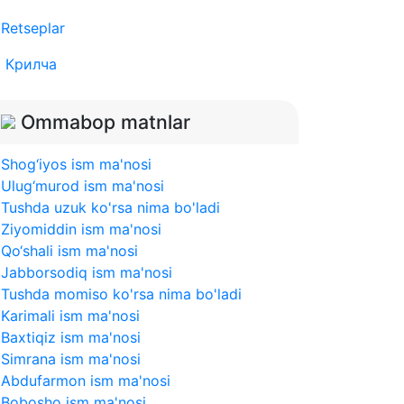
Retseplar
Крилча
Ommabop matnlar
Shog‘iyos ism ma'nosi
Ulug‘murod ism ma'nosi
Tushda uzuk ko'rsa nima bo'ladi
Ziyomiddin ism ma'nosi
Qo‘shali ism ma'nosi
Jabborsodiq ism ma'nosi
Tushda momiso ko'rsa nima bo'ladi
Karimali ism ma'nosi
Baxtiqiz ism ma'nosi
Simrana ism ma'nosi
Abdufarmon ism ma'nosi
Bobosho ism ma'nosi