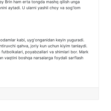
gey Brin ham erta tongda mashq qilish unga
ni aytadi. U ularni yashil choy va sog'lom
odamlar kabi, uyg'onganidan keyin yuguradi.
ntiruvchi qahva, joriy kun uchun kiyim tanlaydi.
futbolkalari, poyabzallari va shimlari bor. Mark
n vaqtini boshqa narsalarga foydali sarflash