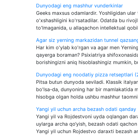
Dunyodagi eng mashhur vunderkinlar
Geeks maxsus odamlardir. Yoshligidan ular t
o'xshashligini ko'rsatadilar. Odatda bu rivoj
to'lmaganida, u allaqachon intellektual qobil
Agar siz yerning markazidan tunnel qazsang
Har kim o'ylab ko'rgan va agar men Yernin
qayerga boraman? Psixiatriya shifoxonasida 
borishingizni aniq hisoblashingiz mumkin, bu
Dunyodagi eng noodatiy pizza retseptlari (
Pitsa butun dunyoda seviladi. Klassik italy
bo'lsa-da, dunyoning har bir mamlakatida ma
hisobga olgan holda ushbu mashhur taomnin
Yangi yil uchun archa bezash odati qanday
Yangi yil va Rojdestvoni uyda oqlangan dara
uylarga archa qo‘yish, bezash odati qachon
Yangi yil uchun Rojdestvo daraxti bezash an