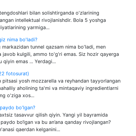
engdoshlari bilan solishtirganda o'zlarining
langan intellektual rivojlanishdir. Bola 5 yoshga
iyatlarining yarmiga...
iz nima bo'ladi?
g markazidan tunnel qazsam nima bo'ladi, men
javob kulgili, ammo to'g'ri emas. Siz hozir qayerga
 qiyin emas ... Yerdagi...
22 fotosurat)
an pitsasi yosh mozzarella va reyhandan tayyorlangan
halliy aholining ta'mi va mintaqaviy ingredientlarni
g o'ziga xos...
 paydo bo'lgan?
xtsiz tasavvur qilish qiyin. Yangi yil bayramida
 paydo bo‘lgan va bu an’ana qanday rivojlangan?
'anasi qaerdan kelganini...