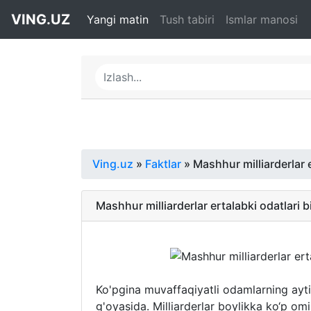
VING.UZ
Yangi matin
Tush tabiri
Ismlar manosi
Ving.uz
»
Faktlar
» Mashhur milliarderlar e
Mashhur milliarderlar ertalabki odatlari b
Ko'pgina muvaffaqiyatli odamlarning aytis
g'oyasida. Milliarderlar boylikka ko‘p omi