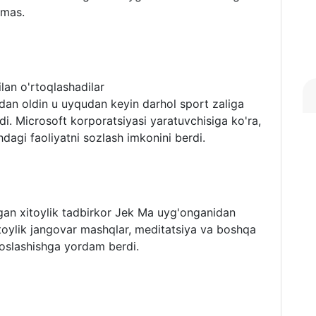
emas.
ilan o'rtoqlashadilar
hdan oldin u uyqudan keyin darhol sport zaliga
idi. Microsoft korporatsiyasi yaratuvchisiga ko'ra,
hdagi faoliyatni sozlash imkonini berdi.
igan xitoylik tadbirkor Jek Ma uyg'onganidan
toylik jangovar mashqlar, meditatsiya va boshqa
oslashishga yordam berdi.