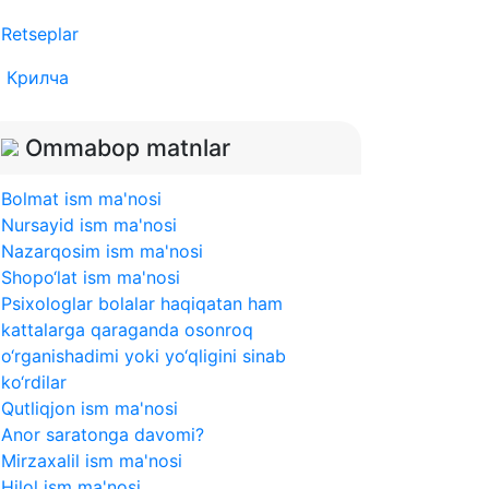
Retseplar
Крилча
Ommabop matnlar
Bolmat ism ma'nosi
Nursayid ism ma'nosi
Nazarqosim ism ma'nosi
Shopo‘lat ism ma'nosi
Psixologlar bolalar haqiqatan ham
kattalarga qaraganda osonroq
o‘rganishadimi yoki yo‘qligini sinab
ko‘rdilar
Qutliqjon ism ma'nosi
Anor saratonga davomi?
Mirzaxalil ism ma'nosi
Hilol ism ma'nosi