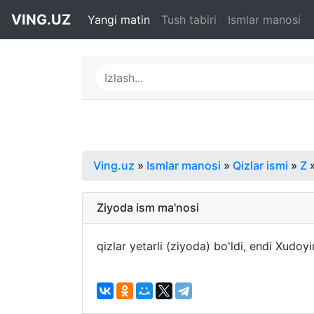
VING.UZ
Yangi matin
Tush tabiri
Ismlar manosi
Ving.uz
»
Ismlar manosi
»
Qizlar ismi
»
Z
»
Ziyoda ism ma'nosi
qizlar yetarli (ziyoda) bo'ldi, endi Xudoyi