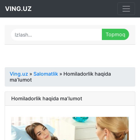
VING.UZ
Ving.uz
»
Salomatlik
» Homiladorlik haqida
maʼlumot
Homiladorlik haqida maʼlumot