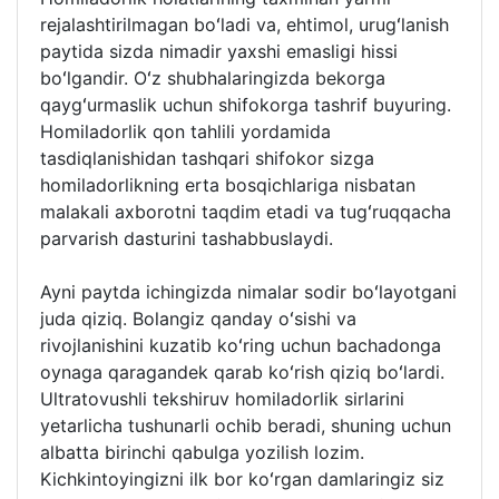
rejalashtirilmagan boʻladi va, ehtimol, urugʻlanish
paytida sizda nimadir yaxshi emasligi hissi
boʻlgandir. Oʻz shubhalaringizda bekorga
qaygʻurmaslik uchun shifokorga tashrif buyuring.
Homiladorlik qon tahlili yordamida
tasdiqlanishidan tashqari shifokor sizga
homiladorlikning erta bosqichlariga nisbatan
malakali axborotni taqdim etadi va tugʻruqqacha
parvarish dasturini tashabbuslaydi.
Ayni paytda ichingizda nimalar sodir boʻlayotgani
juda qiziq. Bolangiz qanday oʻsishi va
rivojlanishini kuzatib koʻring uchun bachadonga
oynaga qaragandek qarab koʻrish qiziq boʻlardi.
Ultratovushli tekshiruv homiladorlik sirlarini
yetarlicha tushunarli ochib beradi, shuning uchun
albatta birinchi qabulga yozilish lozim.
Kichkintoyingizni ilk bor koʻrgan damlaringiz siz