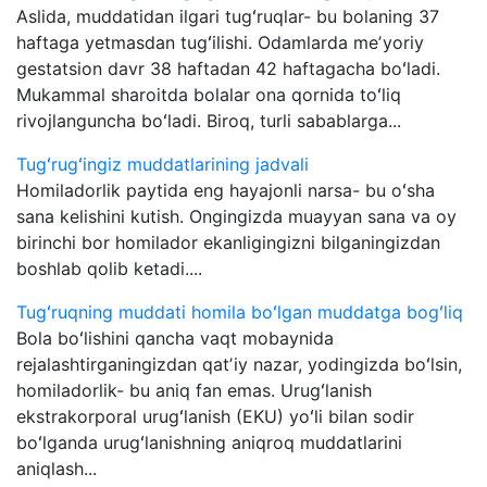
Aslida, muddatidan ilgari tugʻruqlar- bu bolaning 37
haftaga yetmasdan tugʻilishi. Odamlarda meʼyoriy
gestatsion davr 38 haftadan 42 haftagacha boʻladi.
Mukammal sharoitda bolalar ona qornida toʻliq
rivojlanguncha boʻladi. Biroq, turli sabablarga...
Tugʻrugʻingiz muddatlarining jadvali
Homiladorlik paytida eng hayajonli narsa- bu oʻsha
sana kelishini kutish. Ongingizda muayyan sana va oy
birinchi bor homilador ekanligingizni bilganingizdan
boshlab qolib ketadi....
Tugʻruqning muddati homila boʻlgan muddatga bogʻliq
Bola boʻlishini qancha vaqt mobaynida
rejalashtirganingizdan qatʼiy nazar, yodingizda boʻlsin,
homiladorlik- bu aniq fan emas. Urugʻlanish
ekstrakorporal urugʻlanish (EKU) yoʻli bilan sodir
boʻlganda urugʻlanishning aniqroq muddatlarini
aniqlash...