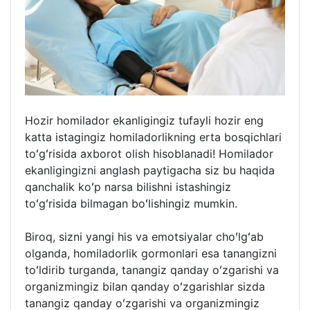
Hozir homilador ekanligingiz tufayli hozir eng
katta istagingiz homiladorlikning erta bosqichlari
toʻgʻrisida axborot olish hisoblanadi! Homilador
ekanligingizni anglash paytigacha siz bu haqida
qanchalik koʻp narsa bilishni istashingiz
toʻgʻrisida bilmagan boʻlishingiz mumkin.
Biroq, sizni yangi his va emotsiyalar choʻlgʻab
olganda, homiladorlik gormonlari esa tanangizni
toʻldirib turganda, tanangiz qanday oʻzgarishi va
organizmingiz bilan qanday oʻzgarishlar sizda
tanangiz qanday oʻzgarishi va organizmingiz