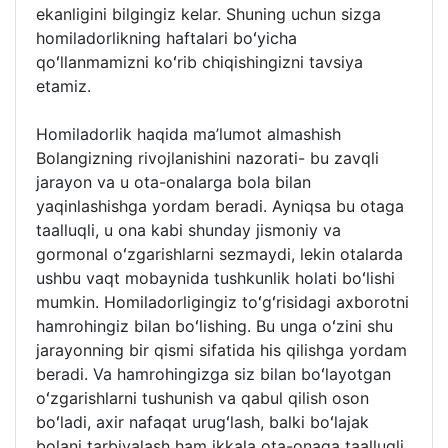
ekanligini bilgingiz kelar. Shuning uchun sizga
homiladorlikning haftalari boʻyicha
qoʻllanmamizni koʻrib chiqishingizni tavsiya
etamiz.
Homiladorlik haqida ma’lumot almashish
Bolangizning rivojlanishini nazorati- bu zavqli
jarayon va u ota-onalarga bola bilan
yaqinlashishga yordam beradi. Ayniqsa bu otaga
taalluqli, u ona kabi shunday jismoniy va
gormonal oʻzgarishlarni sezmaydi, lekin otalarda
ushbu vaqt mobaynida tushkunlik holati boʻlishi
mumkin. Homiladorligingiz toʻgʻrisidagi axborotni
hamrohingiz bilan boʻlishing. Bu unga oʻzini shu
jarayonning bir qismi sifatida his qilishga yordam
beradi. Va hamrohingizga siz bilan boʻlayotgan
oʻzgarishlarni tushunish va qabul qilish oson
boʻladi, axir nafaqat urugʻlash, balki boʻlajak
bolani tarbiyalash ham ikkala ota-onaga taalluqli.