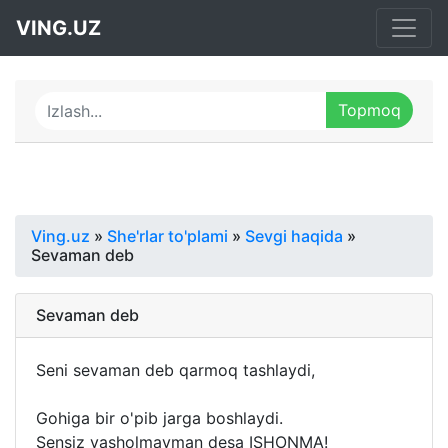
VING.UZ
Ving.uz
»
She'rlar to'plami
»
Sevgi haqida
»
Sevaman deb
Sevaman deb
Seni sevaman deb qarmoq tashlaydi,
Gohiga bir o'pib jarga boshlaydi.
Sensiz yasholmayman desa ISHONMA!