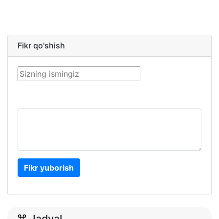
Fikr qo'shish
Fikr yuborish
Jadval