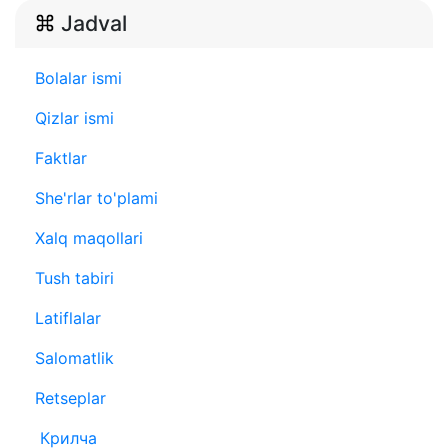
Jadval
Bolalar ismi
Qizlar ismi
Faktlar
She'rlar to'plami
Xalq maqollari
Tush tabiri
Latiflalar
Salomatlik
Retseplar
Крилча