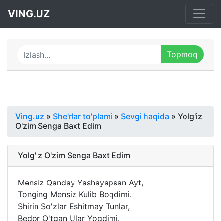
VING.UZ
Ving.uz
»
She'rlar to'plami
»
Sevgi haqida
» Yolg'iz
O'zim Senga Baxt Edim
Yolg'iz O'zim Senga Baxt Edim
Mensiz Qanday Yashayapsan Ayt,
Tonging Mensiz Kulib Boqdimi.
Shirin So'zlar Eshitmay Tunlar,
Bedor O'tgan Ular Yoqdimi.