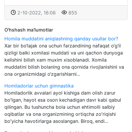
2-10-2022, 16:06
855
O'hshash ma'lumotlar
Homila muddatini aniqlashning qanday usullar bor?
Xar bir bo‘lajak ona uchun farzandining nafaqat o‘g‘il
qizligi balki xomilasi muddati va uni qachon dunyoga
kelishini bilish xam muxim xisoblanadi. Xomila
muddatini bilish bolaning ona qornida rivojlanishini va
ona organizmidagi o‘zgarishlarni...
Homiladorlar uchun gimnastika
Homiladorlik avvalari ayol kishiga dam olish zarur
boʻlgan, hayot esa oson kechadigan davr kabi qabul
qilingan. Bu tushuncha bola uchun ehtimolli salbiy
oqibatlar va ona organizmining ortiqcha zoʻriqishi
boʻyicha havotirlarga asoslangan. Biroq, endi...