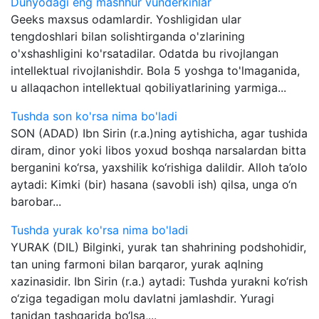
Dunyodagi eng mashhur vunderkinlar
Geeks maxsus odamlardir. Yoshligidan ular
tengdoshlari bilan solishtirganda o'zlarining
o'xshashligini ko'rsatadilar. Odatda bu rivojlangan
intellektual rivojlanishdir. Bola 5 yoshga to'lmaganida,
u allaqachon intellektual qobiliyatlarining yarmiga...
Tushda son ko'rsa nima bo'ladi
SON (ADAD) Ibn Sirin (r.a.)ning aytishicha, agar tushida
diram, dinor yoki libos yoxud boshqa narsalardan bitta
berganini ko‘rsa, yaxshilik ko‘rishiga dalildir. Alloh ta’olo
aytadi: Kimki (bir) hasana (savobli ish) qilsa, unga o‘n
barobar...
Tushda yurak ko'rsa nima bo'ladi
YURAK (DIL) Bilginki, yurak tan shahrining podshohidir,
tan uning farmoni bilan barqaror, yurak aqlning
xazinasidir. Ibn Sirin (r.a.) aytadi: Tushda yurakni ko‘rish
o‘ziga tegadigan molu davlatni jamlashdir. Yuragi
tanidan tashqarida bo‘lsa,...