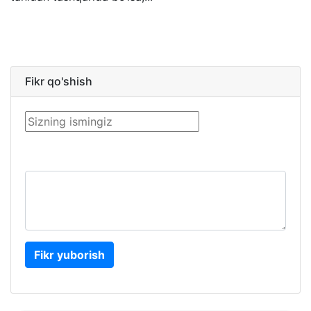
Fikr qo'shish
Fikr yuborish