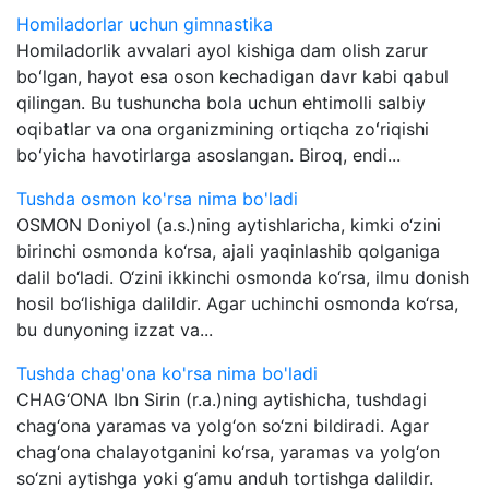
Homiladorlar uchun gimnastika
Homiladorlik avvalari ayol kishiga dam olish zarur
boʻlgan, hayot esa oson kechadigan davr kabi qabul
qilingan. Bu tushuncha bola uchun ehtimolli salbiy
oqibatlar va ona organizmining ortiqcha zoʻriqishi
boʻyicha havotirlarga asoslangan. Biroq, endi...
Tushda osmon ko'rsa nima bo'ladi
OSMON Doniyol (a.s.)ning aytishlaricha, kimki o‘zini
birinchi osmonda ko‘rsa, ajali yaqinlashib qolganiga
dalil bo‘ladi. O‘zini ikkinchi osmonda ko‘rsa, ilmu donish
hosil bo‘lishiga dalildir. Agar uchinchi osmonda ko‘rsa,
bu dunyoning izzat va...
Tushda chag'ona ko'rsa nima bo'ladi
CHAG‘ONA Ibn Sirin (r.a.)ning aytishicha, tushdagi
chag‘ona yaramas va yolg‘on so‘zni bildiradi. Agar
chag‘ona chalayotganini ko‘rsa, yaramas va yolg‘on
so‘zni aytishga yoki g‘amu anduh tortishga dalildir.