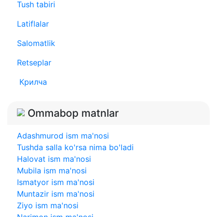
Tush tabiri
Latiflalar
Salomatlik
Retseplar
Крилча
Ommabop matnlar
Adashmurod ism ma'nosi
Tushda salla ko'rsa nima bo'ladi
Halovat ism ma'nosi
Mubila ism ma'nosi
Ismatyor ism ma'nosi
Muntazir ism ma'nosi
Ziyo ism ma'nosi
Narimon ism ma'nosi