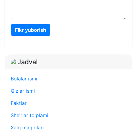
Fikr yuborish
Jadval
Bolalar ismi
Qizlar ismi
Faktlar
She'rlar to'plami
Xalq maqollari