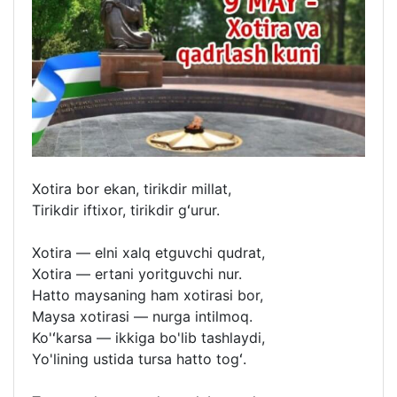
Xotira bor ekan, tirikdir millat,
Tirikdir iftixor, tirikdir gʻurur.
Xotira — elni xalq etguvchi qudrat,
Xotira — ertani yoritguvchi nur.
Hatto maysaning ham xotirasi bor,
Maysa xotirasi — nurga intilmoq.
Ko'ʻkarsa — ikkiga bo'lib tashlaydi,
Yo'lining ustida tursa hatto togʻ.