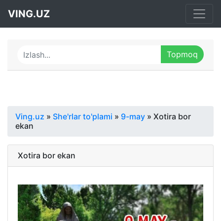
VING.UZ
Ving.uz
»
She'rlar to'plami
»
9-may
» Xotira bor
ekan
Xotira bor ekan