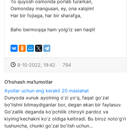
To quyosh osmonda porlab turarkan,
Osmonday mangusan, ey, ona xalqim!
Har bir fojiaga, har bir sharafga,
Baho bermoqqa ham yolg'iz sen haqli!
8-10-2022, 19:42
794
O'hshash ma'lumotlar
Аyollar uchun eng kerakli 20 maslahat
Dunyoda xunuk ayolning oʼzi yoʼq, faqat goʼzal
boʼlishni bilmaydiganlar bor, degan ekan bir faylasuv.
Goʼzallik deganda koʼpchilik chiroyli pardoz va
kiyimgʼkechakni koʼz oldiga keltiradi. Bu biroz notoʼgʼri
tushuncha, chunki goʼzal boʼlish uchun...