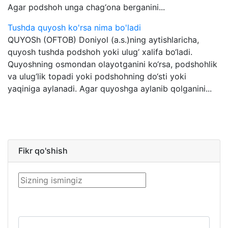
Agar podshoh unga chag‘ona berganini...
Tushda quyosh ko'rsa nima bo'ladi
QUYOSh (OFTOB) Doniyol (a.s.)ning aytishlaricha,
quyosh tushda podshoh yoki ulug‘ xalifa bo‘ladi.
Quyoshning osmondan olayotganini ko‘rsa, podshohlik
va ulug‘lik topadi yoki podshohning do‘sti yoki
yaqiniga aylanadi. Agar quyoshga aylanib qolganini...
Fikr qo'shish