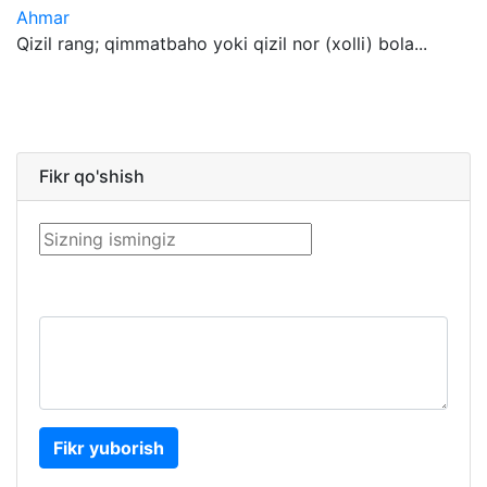
Ahmar
Qizil rang; qimmatbaho yoki qizil nor (xolli) bola...
Fikr qo'shish
Fikr yuborish