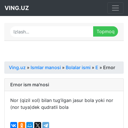
VING.UZ
Ving.uz
»
Ismlar manosi
»
Bolalar ismi
»
E
» Ernor
Ernor ism ma'nosi
Nor (qizil xol) bilan tug‘ilgan jasur bola yoki nor
(nor tuya)dek qudratli bola