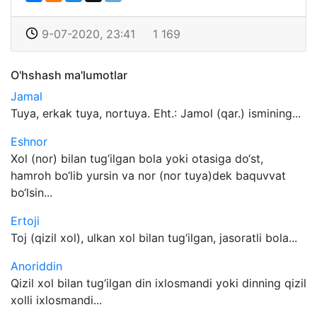
9-07-2020, 23:41
1 169
O'hshash ma'lumotlar
Jamal
Tuya, erkak tuya, nortuya. Eht.: Jamol (qar.) ismining...
Eshnor
Xol (nor) bilan tug‘ilgan bola yoki otasiga do‘st,
hamroh bo‘lib yursin va nor (nor tuya)dek baquvvat
bo‘lsin...
Ertoji
Toj (qizil xol), ulkan xol bilan tug‘ilgan, jasoratli bola...
Anoriddin
Qizil xol bilan tug‘ilgan din ixlosmandi yoki dinning qizil
xolli ixlosmandi...