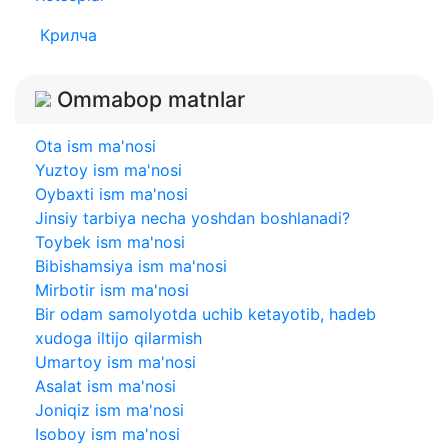
Крилча
Ommabop matnlar
Ota ism ma'nosi
Yuztoy ism ma'nosi
Oybaxti ism ma'nosi
Jinsiy tarbiya necha yoshdan boshlanadi?
Toybek ism ma'nosi
Bibishamsiya ism ma'nosi
Mirbotir ism ma'nosi
Bir odam samolyotda uchib ketayotib, hadeb
xudoga iltijo qilarmish
Umartoy ism ma'nosi
Asalat ism ma'nosi
Joniqiz ism ma'nosi
Isoboy ism ma'nosi