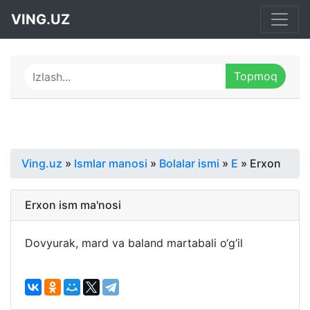
VING.UZ
Ving.uz
»
Ismlar manosi
»
Bolalar ismi
»
E
» Erxon
Erxon ism ma'nosi
Dovyurak, mard va baland martabali o‘g‘il