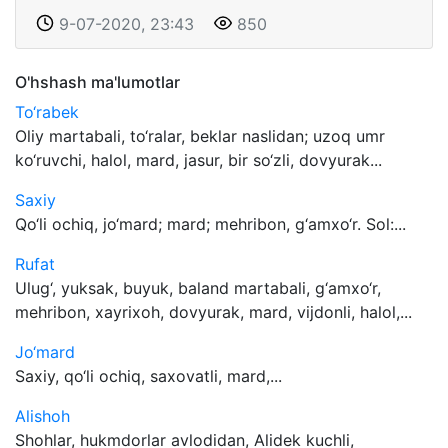
9-07-2020, 23:43
850
O'hshash ma'lumotlar
To‘rabek
Oliy martabali, to‘ralar, beklar naslidan; uzoq umr
ko‘ruvchi, halol, mard, jasur, bir so‘zli, dovyurak...
Saxiy
Qo‘li ochiq, jo‘mard; mard; mehribon, g‘amxo‘r. Sol:...
Rufat
Ulug‘, yuksak, buyuk, baland martabali, g‘amxo‘r,
mehribon, xayrixoh, dovyurak, mard, vijdonli, halol,...
Jo‘mard
Saxiy, qo‘li ochiq, saxovatli, mard,...
Alishoh
Shohlar, hukmdorlar avlodidan, Alidek kuchli,