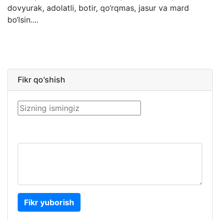
dovyurak, adolatli, botir, qo‘rqmas, jasur va mard
bo‘lsin....
Fikr qo'shish
Fikr yuborish