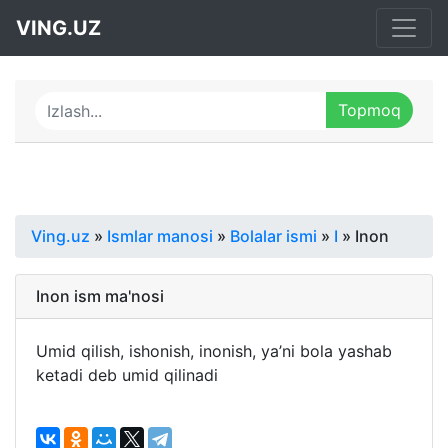
VING.UZ
Ving.uz
»
Ismlar manosi
»
Bolalar ismi
»
I
» Inon
Inon ism ma'nosi
Umid qilish, ishonish, inonish, ya’ni bola yashab
ketadi deb umid qilinadi