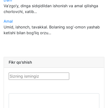
Dam
Va’zgo‘y, dinga sidqidildan ishonish va amal qilishga
chorlovchi, xatib...
Amal
Umid, ishonch, tavakkal. Bolaning sog‘-omon yashab
ketishi bilan bog‘liq orzu...
Fikr qo'shish