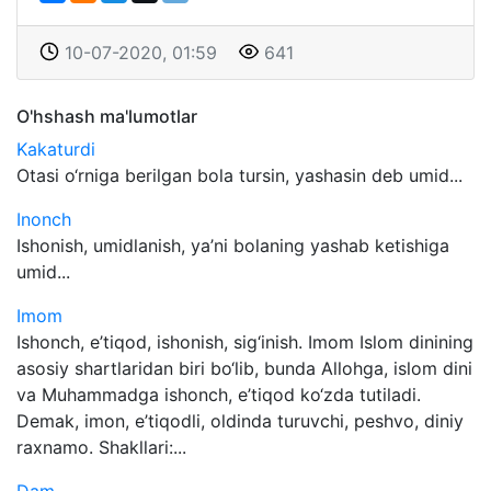
10-07-2020, 01:59
641
O'hshash ma'lumotlar
Kakaturdi
Otasi o‘rniga berilgan bola tursin, yashasin deb umid...
Inonch
Ishonish, umidlanish, ya’ni bolaning yashab ketishiga
umid...
Imom
Ishonch, e’tiqod, ishonish, sig‘inish. Imom Islom dinining
asosiy shartlaridan biri bo‘lib, bunda Allohga, islom dini
va Muhammadga ishonch, e’tiqod ko‘zda tutiladi.
Demak, imon, e’tiqodli, oldinda turuvchi, peshvo, diniy
raxnamo. Shakllari:...