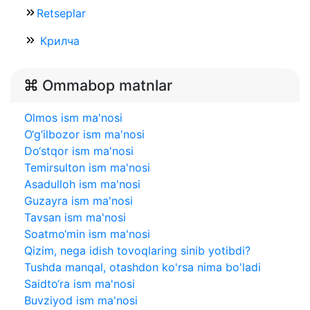
Retseplar
Крилча
Ommabop matnlar
Olmos ism ma'nosi
O‘g‘ilbozor ism ma'nosi
Do‘stqor ism ma'nosi
Temirsulton ism ma'nosi
Asadulloh ism ma'nosi
Guzayra ism ma'nosi
Tavsan ism ma'nosi
Soatmo‘min ism ma'nosi
Qizim, nega idish tovoqlaring sinib yotibdi?
Tushda manqal, otashdon ko'rsa nima bo'ladi
Saidto‘ra ism ma'nosi
Buvziyod ism ma'nosi