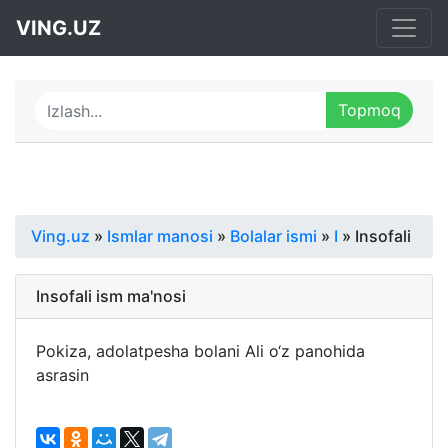
VING.UZ
Ving.uz
»
Ismlar manosi
»
Bolalar ismi
»
I
» Insofali
Insofali ism ma'nosi
Pokiza, adolatpesha bolani Ali o‘z panohida
asrasin