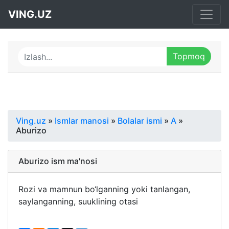
VING.UZ
Ving.uz
»
Ismlar manosi
»
Bolalar ismi
»
A
»
Aburizo
Aburizo ism ma'nosi
Rozi va mamnun bo‘lganning yoki tanlangan,
saylanganning, suuklining otasi