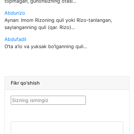
topmagan, gunohsizning otasi...
Abdurizo
Aynan: Imom Rizoning quli yoki Rizo-tanlangan,
saylanganning quli (qar. Rizo)...
Abdufadil
O‘ta a’lo va yuksak bo‘lganning quli...
Fikr qo'shish