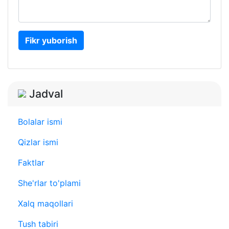
Fikr yuborish
Jadval
Bolalar ismi
Qizlar ismi
Faktlar
She'rlar to'plami
Xalq maqollari
Tush tabiri