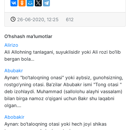
26-06-2020, 12:25
612
O'hshash ma'lumotlar
Alirizo
Ali Allohning tanlagani, suyuklisidir yoki Ali rozi bo‘lib
bergan bola...
Abubakr
Aynan: "bo‘taloqning onasi" yoki aybsiz, gunohsizning,
rostgo‘yning otasi. Ba’zilar Abubakr ismi "Tong otasi "
deb izohlaydi. Muhammad (sallolohu alayhi vassalam)
bilan birga namoz o‘qigani uchun Bakr shu laqabni
olgan....
Abobakir
Aynan: bo‘taloqning otasi yoki hech joyi shikas