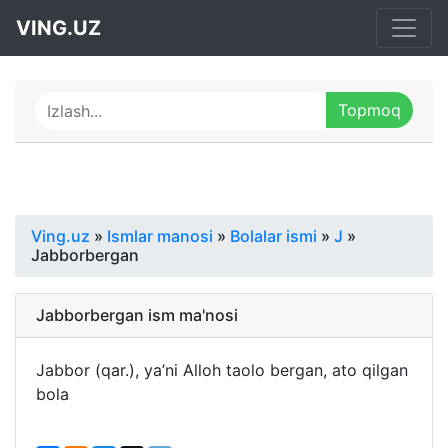
VING.UZ
Ving.uz
»
Ismlar manosi
»
Bolalar ismi
»
J
»
Jabborbergan
Jabborbergan ism ma'nosi
Jabbor (qar.), ya’ni Alloh taolo bergan, ato qilgan
bola