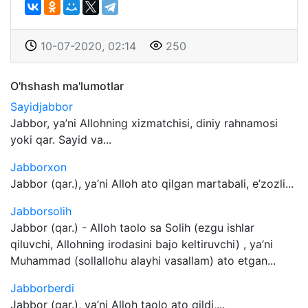
10-07-2020, 02:14
250
O'hshash ma'lumotlar
Sayidjabbor
Jabbor, ya’ni Allohning xizmatchisi, diniy rahnamosi
yoki qar. Sayid va...
Jabborxon
Jabbor (qar.), ya’ni Alloh ato qilgan martabali, e’zozli...
Jabborsolih
Jabbor (qar.) - Alloh taolo sa Solih (ezgu ishlar
qiluvchi, Allohning irodasini bajo keltiruvchi) , ya’ni
Muhammad (sollallohu alayhi vasallam) ato etgan...
Jabborberdi
Jabbor (qar.), ya’ni Alloh taolo ato qildi,...