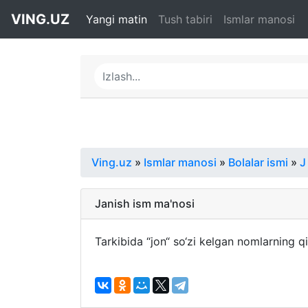
VING.UZ
Yangi matin
Tush tabiri
Ismlar manosi
Ving.uz
»
Ismlar manosi
»
Bolalar ismi
»
J
Janish ism ma'nosi
Tarkibida “jon“ so‘zi kelgan nomlarning qi