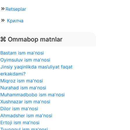
Retseplar
Крилча
Ommabop matnlar
Bastam ism ma'nosi
Oyimsuluv ism ma'nosi
Jinsiy yaqinlikda mas’uliyat faqat
erkakdami?
Miqroz ism ma'nosi
Nurahad ism ma'nosi
Muhammadbobo ism ma'nosi
Xushnazar ism ma'nosi
Dilor ism ma'nosi
Ahmadsher ism ma'nosi
Ertoji ism ma'nosi
Tuvoqqul ism ma'nosi