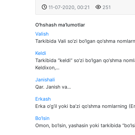
11-07-2020, 00:21
251
O'hshash ma'lumotlar
Valish
Tarkibida Vali so‘zi bo‘lgan qo‘shma nomlarni
Keldi
Tarkibida “keldi“ so‘zi bo‘lgan qo‘shma nomla
Keldixon,...
Janishali
Qar. Janish va...
Erkash
Erka o‘g‘il yoki ba’zi qo‘shma nomlarning 
Bo‘lsin
Omon, bo‘lsin, yashasin yoki tarkibida “bo‘l