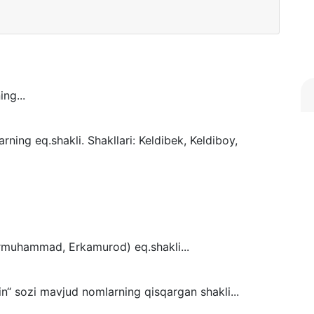
ng...
rning eq.shakli. Shakllari: Keldibek, Keldiboy,
(Ermuhammad, Erkamurod) eq.shakli...
sin“ sozi mavjud nomlarning qisqargan shakli...