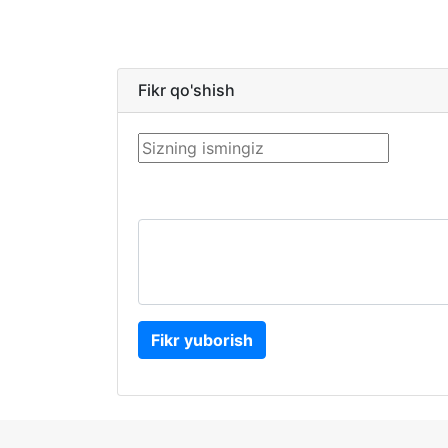
Fikr qo'shish
Fikr yuborish