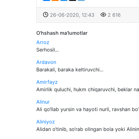
26-06-2020, 12:43
2 616
O'hshash ma'lumotlar
Arroz
Serhosil...
Ardavon
Barakali, baraka keltiruvchi...
Amirfayz
Amirlik quluchi, hukm chiqaruvchi, beklar nasl
Alinur
Ali qo‘llab yursin va hayoti nurli, ravshan bo‘
Aliniyoz
Alidan o‘tinib, so‘rab olingan bola yoki Alinin