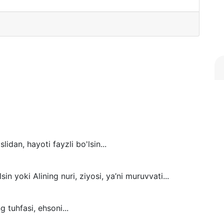
idan, hayoti fayzli bo'lsin...
lsin yoki Alining nuri, ziyosi, ya’ni muruvvati...
g tuhfasi, ehsoni...