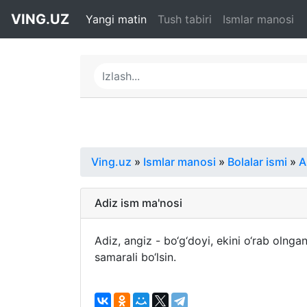
VING.UZ
Yangi matin
Tush tabiri
Ismlar manosi
Ving.uz
»
Ismlar manosi
»
Bolalar ismi
»
A
Adiz ism ma'nosi
Adiz, angiz - bo‘g‘doyi, ekini o‘rab olnga
samarali bo‘lsin.