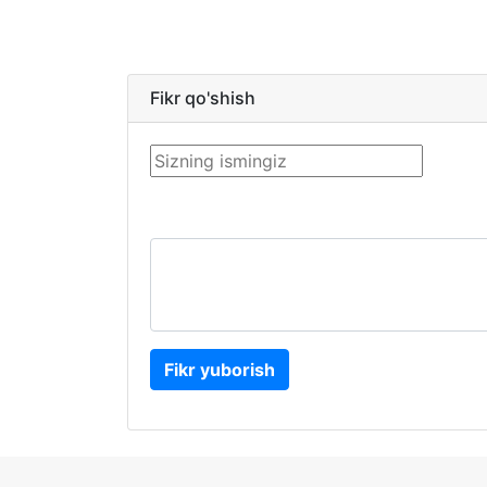
Fikr qo'shish
Fikr yuborish