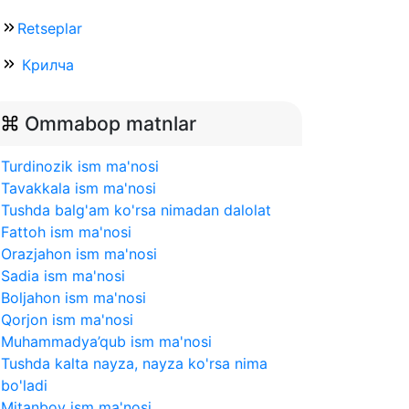
Retseplar
Крилча
Ommabop matnlar
Turdinozik ism ma'nosi
Tavakkala ism ma'nosi
Tushda balg'am ko'rsa nimadan dalolat
Fattoh ism ma'nosi
Orazjahon ism ma'nosi
Sadia ism ma'nosi
Boljahon ism ma'nosi
Qorjon ism ma'nosi
Muhammadya’qub ism ma'nosi
Tushda kalta nayza, nayza ko'rsa nima
bo'ladi
Mitanboy ism ma'nosi