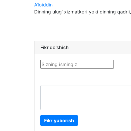
A’loiddin
Dinning ulug‘ xizmatkori yoki dinning qadrli, 
Fikr qo'shish
Fikr yuborish