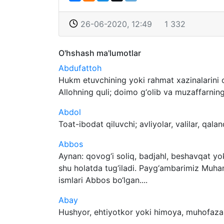
26-06-2020, 12:49
1 332
O'hshash ma'lumotlar
Abdufattoh
Hukm etuvchining yoki rahmat xazinalarini o
Allohning quli; doimo g‘olib va muzaffarning 
Abdol
Toat-ibodat qiluvchi; avliyolar, valilar, qal
Abbos
Aynan: qovog‘i soliq, badjahl, beshavqat yok
shu holatda tug‘iladi. Payg‘ambarimiz Muha
ismlari Abbos bo‘lgan....
Abay
Hushyor, ehtiyotkor yoki himoya, muhofaza q