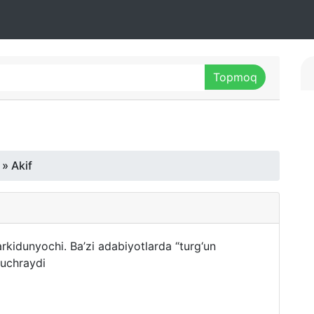
» Akif
tarkidunyochi. Ba’zi adabiyotlarda “turg‘un
uchraydi