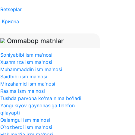
Retseplar
Крилча
Ommabop matnlar
Soniyabibi ism ma'nosi
Xushmirza ism ma'nosi
Muhammaddin ism ma'nosi
Saidbibi ism ma'nosi
Mirzahamid ism ma'nosi
Rasima ism ma'nosi
Tushda parvona ko'rsa nima bo'ladi
Yangi kiyov qaynonasiga telefon
qilayapti
Qalamgul ism ma'nosi
O‘rozberdi ism ma'nosi
Hakimxo‘ja ism ma'nosi