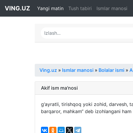
VING.UZ
Yangi matin
Tush tabiri
Ismlar manosi
Ving.uz
»
Ismlar manosi
»
Bolalar ismi
»
A
Akif ism ma'nosi
g‘ayratli, tirishqoq yoki zohid, darvesh, 
barqaror, mahkam“ deb izohlangani ham 