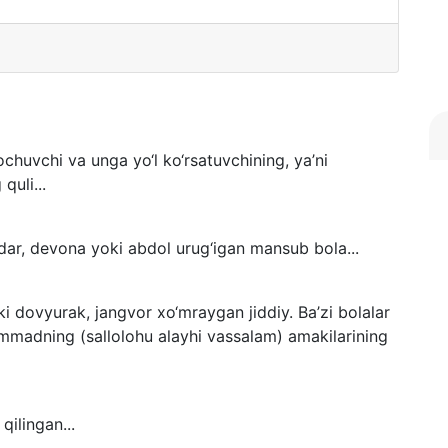
chuvchi va unga yo‘l ko‘rsatuvchining, ya’ni
quli...
andar, devona yoki abdol urug‘igan mansub bola...
i dovyurak, jangvor xo‘mraygan jiddiy. Ba’zi bolalar
mmadning (sallolohu alayhi vassalam) amakilarining
ilingan...