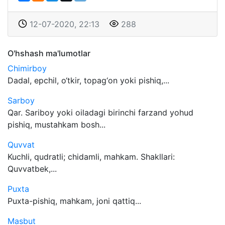
12-07-2020, 22:13
288
O'hshash ma'lumotlar
Chimirboy
Dadal, epchil, o‘tkir, topag‘on yoki pishiq,...
Sarboy
Qar. Sariboy yoki oiladagi birinchi farzand yohud
pishiq, mustahkam bosh...
Quvvat
Kuchli, qudratli; chidamli, mahkam. Shakllari:
Quvvatbek,...
Puxta
Puxta-pishiq, mahkam, joni qattiq...
Masbut