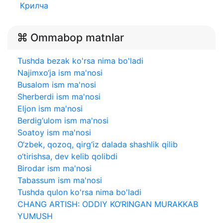
Крилча
Ommabop matnlar
Tushda bezak ko'rsa nima bo'ladi
Najimxo‘ja ism ma'nosi
Busalom ism ma'nosi
Sherberdi ism ma'nosi
Eljon ism ma'nosi
Berdig‘ulom ism ma'nosi
Soatoy ism ma'nosi
O‘zbek, qozoq, qirg‘iz dalada shashlik qilib
o‘tirishsa, dev kelib qolibdi
Birodar ism ma'nosi
Tabassum ism ma'nosi
Tushda qulon ko'rsa nima bo'ladi
CHANG ARTISH: ODDIY KO‘RINGAN MURAKKAB
YUMUSH