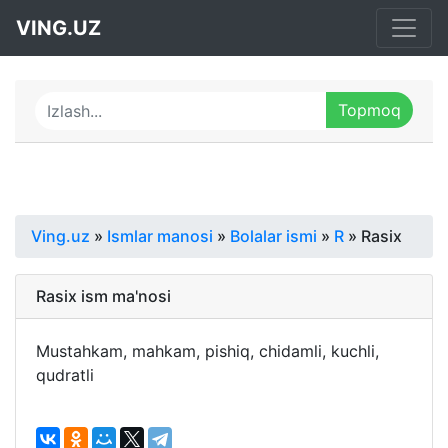
VING.UZ
Ving.uz
»
Ismlar manosi
»
Bolalar ismi
»
R
» Rasix
Rasix ism ma'nosi
Mustahkam, mahkam, pishiq, chidamli, kuchli,
qudratli