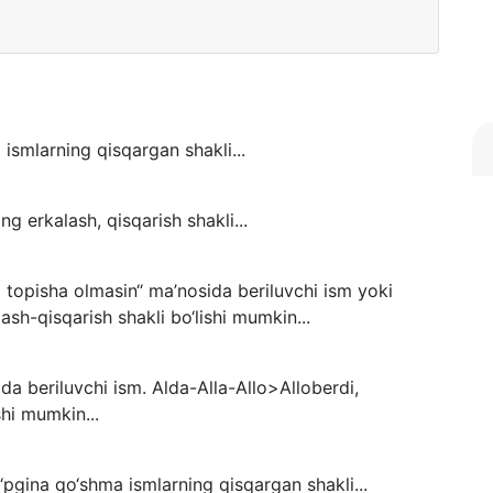
ismlarning qisqargan shakli...
ing erkalash, qisqarish shakli...
i topisha olmasin“ ma’nosida beriluvchi ism yoki
ash-qisqarish shakli bo‘lishi mumkin...
da beriluvchi ism. Alda-Alla-Allo>Alloberdi,
hi mumkin...
‘pgina qo‘shma ismlarning qisqargan shakli...