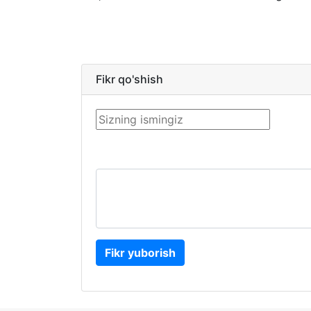
Fikr qo'shish
Fikr yuborish