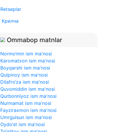
Retseplar
Крилча
Ommabop matnlar
Normo‘min ism ma'nosi
Karomatxon ism ma'nosi
Boyqarshi ism ma'nosi
Qulpinoy ism ma'nosi
Dilafro‘za ism ma'nosi
Quvomiddin ism ma'nosi
Qurbonniyoz ism ma'nosi
Nurmamat ism ma'nosi
Fayziraxmon ism ma'nosi
Umrgulsun ism ma'nosi
Oydo‘st ism ma'nosi
To‘qlitoy ism ma'nosi