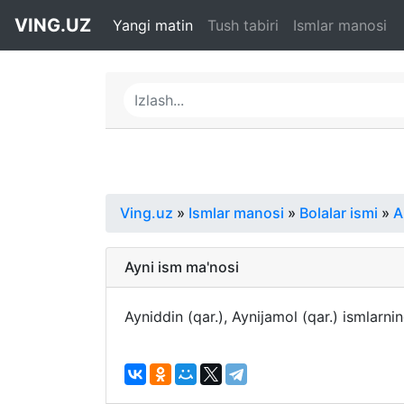
VING.UZ
Yangi matin
Tush tabiri
Ismlar manosi
Ving.uz
»
Ismlar manosi
»
Bolalar ismi
»
A
Ayni ism ma'nosi
Ayniddin (qar.), Aynijamol (qar.) ismlarni