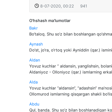
8-07-2020, 00:22
941
O'hshash ma'lumotlar
Bakr
Bo‘taloq. Shu so‘z bilan boshlangan qo‘shma 
Aynash
Do‘st, jo‘ra, o‘rtoq yoki Ayniddin (qar.) ismin
Aldan
Yovuz kuchlar “ aldansin, yanglishsin, bolan
Aldaniyoz - Olloniyoz (qar.) ismlarning erkal
Alda
Yovuz kuchlar “aldansin“, “adashsin“ ma’nosi
Ollomurod ismlarning qisqargan shakli bo‘lis
Abdu
Qul, banda. Shu so‘z bilan boshlanadigan ko