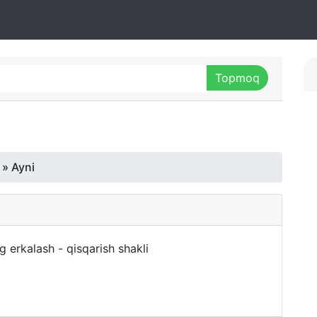
» Ayni
ng erkalash - qisqarish shakli