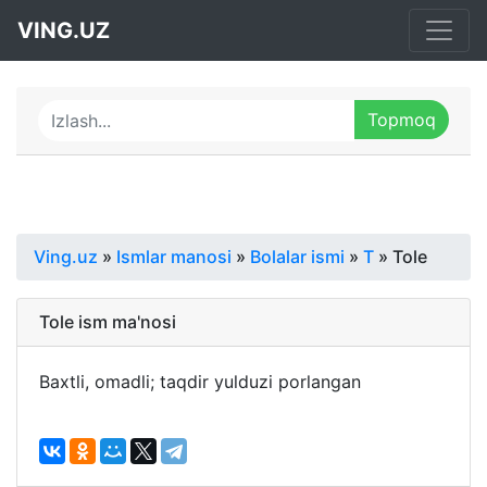
VING.UZ
Ving.uz
»
Ismlar manosi
»
Bolalar ismi
»
T
» Tole
Tole ism ma'nosi
Baxtli, omadli; taqdir yulduzi porlangan