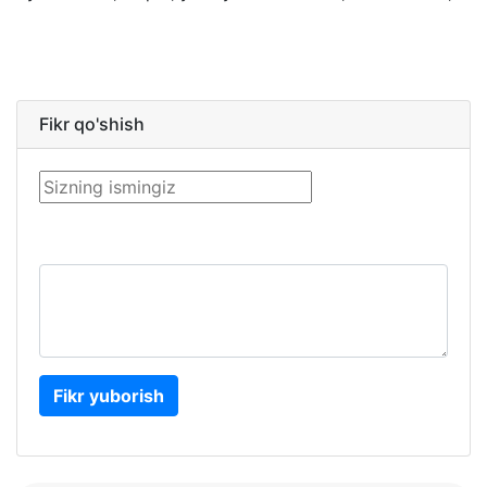
Fikr qo'shish
Fikr yuborish