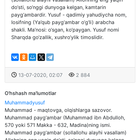
do‘sti, so‘nggi dunyoga kelgan, kamtarin
payg‘ambardir. Yusuf - qadimiy yahudiycha nom,
Iosifning (Ya’qub payg‘ambar o‘g‘li) arabcha
shakli. Ma’nosi: o‘sgan, ko‘paygan. Yusuf nomi
Sharqda go‘zallik, xushro‘ylik timoslidir.
13-07-2020, 02:07
2 884
O'hshash ma'lumotlar
Muhammadyusuf
Muhammad - maqtovga, olqishlarga sazovor.
Muhammad payg‘ambar (Muhammad ibn Abdulloh,
570 yoki 571 Makka - 632, Madina)ning ismi.
Muhammad payg‘ambar (sollallohu alayhi vasallam)