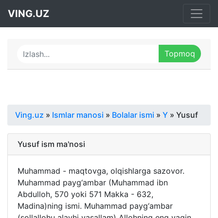
VING.UZ
Ving.uz
»
Ismlar manosi
»
Bolalar ismi
»
Y
» Yusuf
Yusuf ism ma'nosi
Muhammad - maqtovga, olqishlarga sazovor.
Muhammad payg‘ambar (Muhammad ibn
Abdulloh, 570 yoki 571 Makka - 632,
Madina)ning ismi. Muhammad payg‘ambar
(sollallohu alayhi vasallam) Allohning eng yaqin