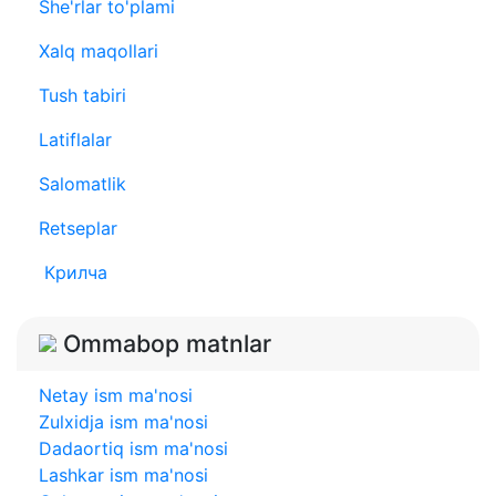
She'rlar to'plami
Xalq maqollari
Tush tabiri
Latiflalar
Salomatlik
Retseplar
Крилча
Ommabop matnlar
Netay ism ma'nosi
Zulxidja ism ma'nosi
Dadaortiq ism ma'nosi
Lashkar ism ma'nosi