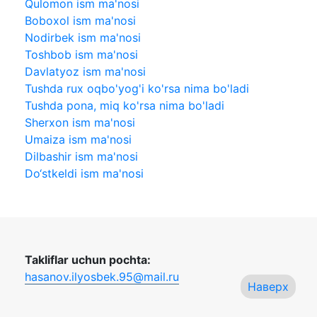
Qulomon ism ma'nosi
Boboxol ism ma'nosi
Nodirbek ism ma'nosi
Toshbob ism ma'nosi
Davlatyoz ism ma'nosi
Tushda rux oqbo'yog'i ko'rsa nima bo'ladi
Tushda pona, miq ko'rsa nima bo'ladi
Sherxon ism ma'nosi
Umaiza ism ma'nosi
Dilbashir ism ma'nosi
Do‘stkeldi ism ma'nosi
Takliflar uchun pochta:
hasanov.ilyosbek.95@mail.ru
Наверх