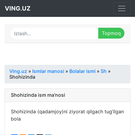
VING.UZ
Ving.uz
»
Ismlar manosi
»
Bolalar ismi
»
Sh
»
Shohizinda
Shohizinda ism ma'nosi
Shohizinda (qadamjoy)ni ziyorat qilgach tug‘ilgan
bola