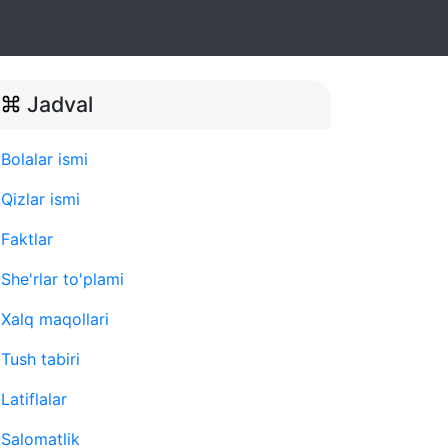
Jadval
Bolalar ismi
Qizlar ismi
Faktlar
She'rlar to'plami
Xalq maqollari
Tush tabiri
Latiflalar
Salomatlik