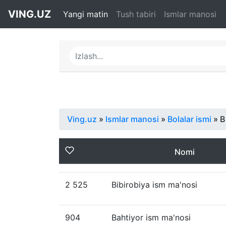
VING.UZ
Yangi matin
Tush tabiri
Ismlar manosi
Ving.uz
»
Ismlar manosi
»
Bolalar ismi
» B
Nomi
2 525
Bibirobiya ism ma'nosi
904
Bahtiyor ism ma'nosi