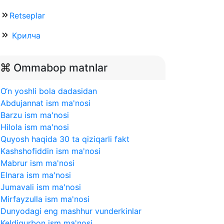
Retseplar
Крилча
Ommabop matnlar
O‘n yoshli bola dadasidan
Abdujannat ism ma'nosi
Barzu ism ma'nosi
Hilola ism ma'nosi
Quyosh haqida 30 ta qiziqarli fakt
Kashshofiddin ism ma'nosi
Mabrur ism ma'nosi
Elnara ism ma'nosi
Jumavali ism ma'nosi
Mirfayzulla ism ma'nosi
Dunyodagi eng mashhur vunderkinlar
Keldiqurbon ism ma'nosi