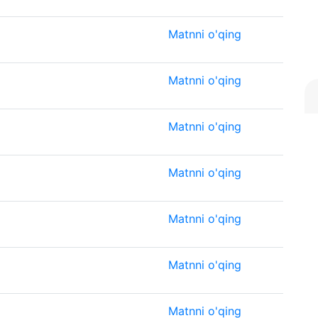
Matnni o'qing
Matnni o'qing
Matnni o'qing
Matnni o'qing
Matnni o'qing
Matnni o'qing
Matnni o'qing