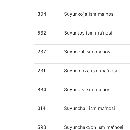
304
Suyunxo‘ja ism ma'nosi
532
Suyuntoy ism ma'nosi
287
Suyunqul ism ma'nosi
231
Suyunmirza ism ma'nosi
834
Suyundik ism ma'nosi
314
Suyunchali ism ma'nosi
593
Suyunchakxon ism ma'nosi