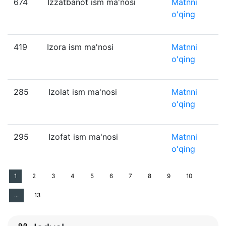
674
Izzatbanot ism ma'nosi
Matnni
o'qing
419
Izora ism ma'nosi
Matnni
o'qing
285
Izolat ism ma'nosi
Matnni
o'qing
295
Izofat ism ma'nosi
Matnni
o'qing
1
2
3
4
5
6
7
8
9
10
...
13