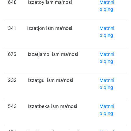
648
Izzatoy ism ma'nosi
Matnni
o'qing
341
Izzatjon ism ma'nosi
Matnni
o'qing
675
Izzatjamol ism ma'nosi
Matnni
o'qing
232
Izzatgul ism ma'nosi
Matnni
o'qing
543
Izzatbeka ism ma'nosi
Matnni
o'qing