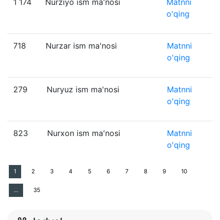
1 174
Nurziyo ism ma'nosi
Matnni
o'qing
718
Nurzar ism ma'nosi
Matnni
o'qing
279
Nuryuz ism ma'nosi
Matnni
o'qing
823
Nurxon ism ma'nosi
Matnni
o'qing
1
2
3
4
5
6
7
8
9
10
...
35