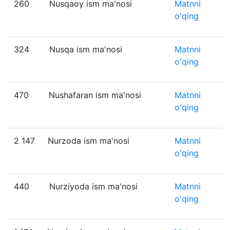
260
Nusqaoy ism ma'nosi
Matnni
o'qing
324
Nusqa ism ma'nosi
Matnni
o'qing
470
Nushafaran ism ma'nosi
Matnni
o'qing
2 147
Nurzoda ism ma'nosi
Matnni
o'qing
440
Nurziyoda ism ma'nosi
Matnni
o'qing