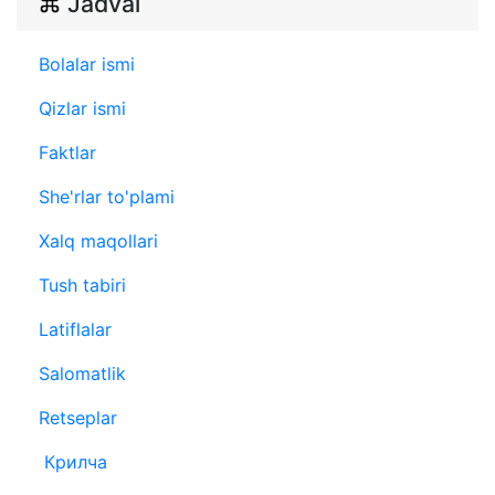
Jadval
Bolalar ismi
Qizlar ismi
Faktlar
She'rlar to'plami
Xalq maqollari
Tush tabiri
Latiflalar
Salomatlik
Retseplar
Крилча