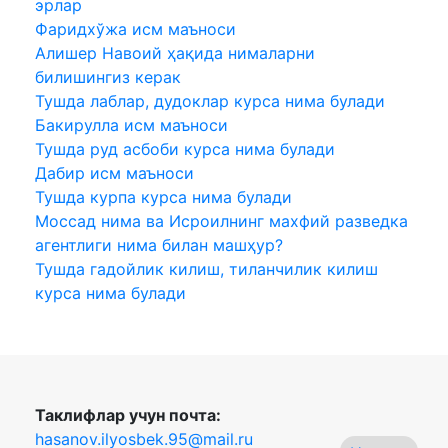
эрлар
Фаридхўжа исм маъноси
Алишер Навоий ҳақида нималарни
билишингиз керак
Тушда лаблар, дудоклар курса нима булади
Бакирулла исм маъноси
Тушда руд асбоби курса нима булади
Дабир исм маъноси
Тушда курпа курса нима булади
Моссад нима ва Исроилнинг махфий разведка
агентлиги нима билан машҳур?
Тушда гадойлик килиш, тиланчилик килиш
курса нима булади
Таклифлар учун почта:
hasanov.ilyosbek.95@mail.ru