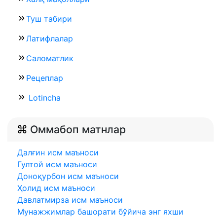
Туш табири
Латифлалар
Саломатлик
Рецеплар
Lotincha
Оммабоп матнлар
Далғин исм маъноси
Гултой исм маъноси
Доноқурбон исм маъноси
Ҳолид исм маъноси
Давлатмирза исм маъноси
Мунажжимлар башорати бўйича энг яхши