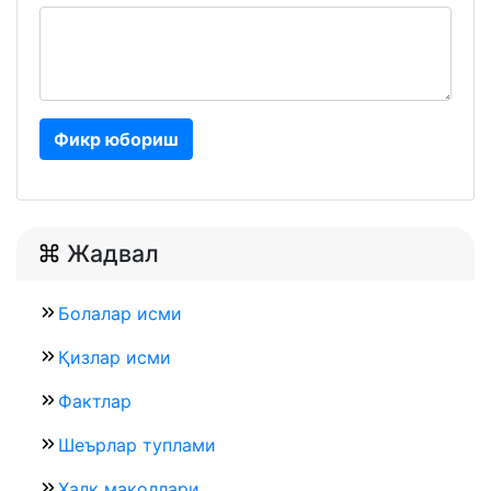
Фикр юбориш
Жадвал
Болалар исми
Қизлар исми
Фактлар
Шеърлар туплами
Халқ мақоллари