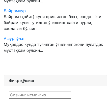
мустаҳкам бўлсин...
Байрамнур
Байрам (ҳайит) куни эришилган бахт, саодат ёки
байрам куни туғилган ўғилнинг ҳаёти нурли,
саодатли бўлсин...
Ашурпўлат
Муқаддас кунда туғилган ўғилнинг жони пўлатдек
мустаҳкам бўлсин...
Фикр қўшиш