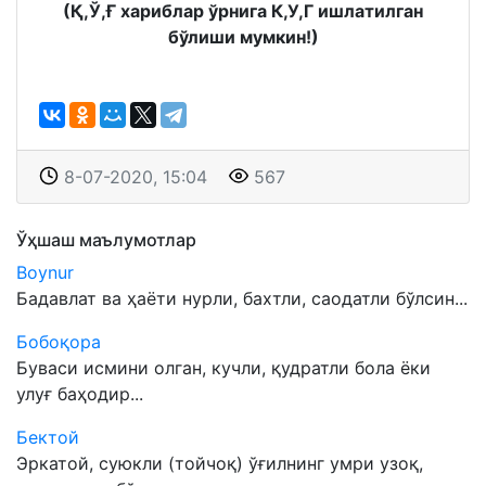
(Қ,Ў,Ғ хариблар ўрнига К,У,Г ишлатилган
бўлиши мумкин!)
8-07-2020, 15:04
567
Ўҳшаш маълумотлар
Boynur
Бадавлат ва ҳаёти нурли, бахтли, саодатли бўлсин...
Бобоқора
Буваси исмини олган, кучли, қудратли бола ёки
улуғ баҳодир...
Бектой
Эркатой, суюкли (тойчоқ) ўғилнинг умри узоқ,