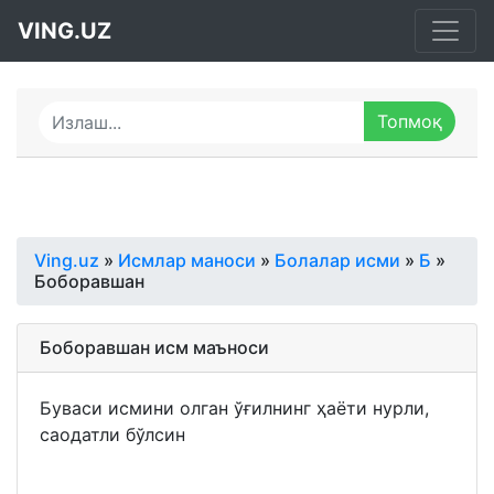
VING.UZ
Ving.uz
»
Исмлар маноси
»
Болалар исми
»
Б
»
Боборавшан
Боборавшан исм маъноси
Буваси исмини олган ўғилнинг ҳаёти нурли,
саодатли бўлсин