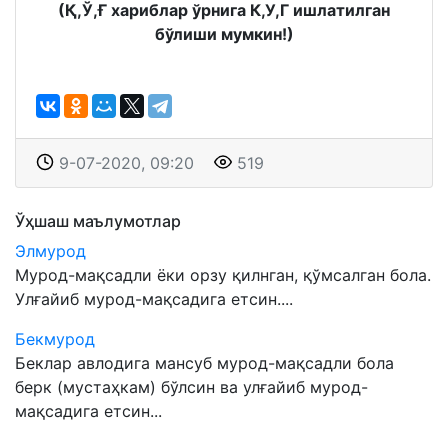
(Қ,Ў,Ғ хариблар ўрнига К,У,Г ишлатилган
бўлиши мумкин!)
9-07-2020, 09:20
519
Ўҳшаш маълумотлар
Элмурод
Мурод-мақсадли ёки орзу қилнган, қўмсалган бола.
Улғайиб мурод-мақсадига етсин....
Бекмурод
Беклар авлодига мансуб мурод-мақсадли бола
берк (мустаҳкам) бўлсин ва улғайиб мурод-
мақсадига етсин...