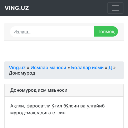
VING.UZ
Ving.uz
»
Исмлар маноси
»
Болалар исми
»
Д
»
Дономурод
Дономурод исм маъноси
Ақлли, фаросатли ўғил бўлсин ва улғайиб
мурод-мақсадига етсин