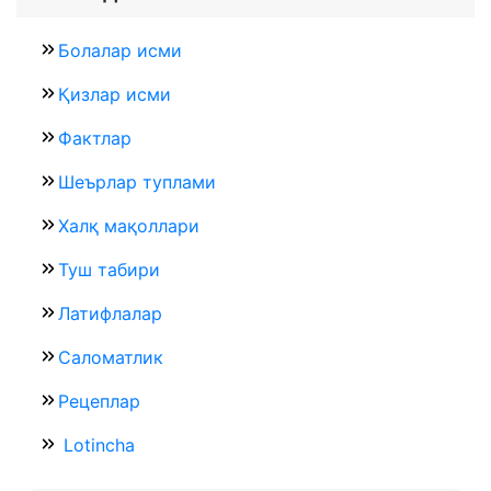
Болалар исми
Қизлар исми
Фактлар
Шеърлар туплами
Халқ мақоллари
Туш табири
Латифлалар
Саломатлик
Рецеплар
Lotincha