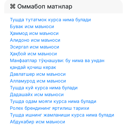
Оммабоп матнлар
Тушда тутатмок курса нима булади
Бувак исм маъноси
Ҳаммод исм маъноси
Алидоно исм маъноси
Эсиргал исм маъноси
Ҳақбой исм маъноси
Манфаатлар тўқнашуви: бу нима ва ундан
қандай қочиш керак
Давлатшер исм маъноси
Алламурод исм маъноси
Тушда куй курса нима булади
Дадашайх исм маъноси
Тушда одам мояги курса нима булади
Ролех брендининг яртилиш тарихи
Тушда ишнинг жамланиши курса нима булади
Абдукабир исм маъноси