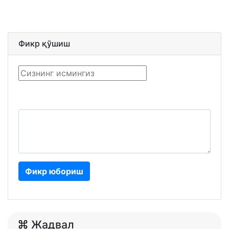
Фикр қўшиш
Фикр юбориш
Жадвал