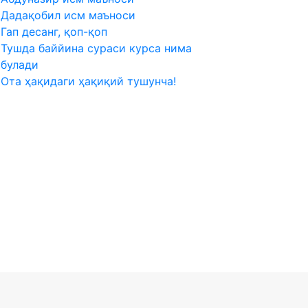
Дадақобил исм маъноси
Гап десанг, қоп-қоп
Тушда баййина сураси курса нима
булади
Ота ҳақидаги ҳақиқий тушунча!