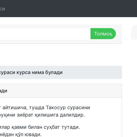
си
сураси курса нима булади
ади
г айтишича, тушда Такосур сурасини
руҳини зиёрат қилишига далилдир.
илар қавми билан суҳбат тутади.
нёдан қўл ювади.