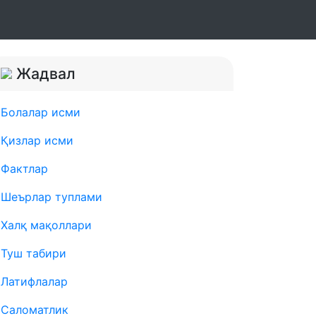
Жадвал
Болалар исми
Қизлар исми
Фактлар
Шеърлар туплами
Халқ мақоллари
Туш табири
Латифлалар
Саломатлик