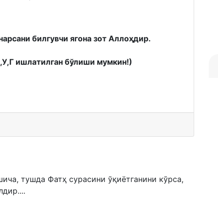
нарсани билгувчи ягона зот Аллоҳдир.
К,У,Г ишлатилган бўлиши мумкин!)
шича, тушда Фатҳ сурасини ўқиётганини кўрса,
дир....