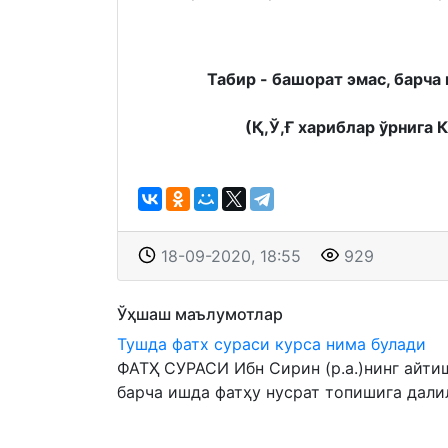
Табир - башорат эмас, барча 
(Қ,Ў,Ғ хариблар ўрнига 
18-09-2020, 18:55
929
Ўҳшаш маълумотлар
Тушда фатх сураси курса нима булади
ФАТҲ СУРАСИ Ибн Сирин (р.а.)нинг айти
барча ишда фатҳу нусрат топишига далил