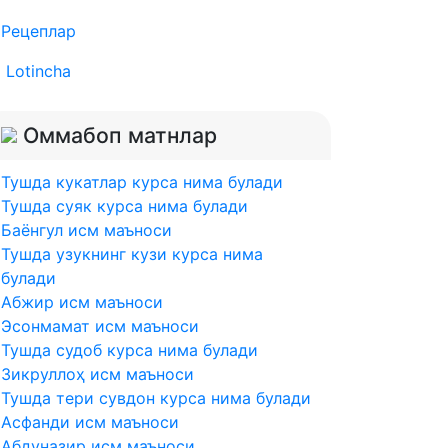
Рецеплар
Lotincha
Оммабоп матнлар
Тушда кукатлар курса нима булади
Тушда суяк курса нима булади
Баёнгул исм маъноси
Тушда узукнинг кузи курса нима
булади
Абжир исм маъноси
Эсонмамат исм маъноси
Тушда судоб курса нима булади
Зикруллоҳ исм маъноси
Тушда тери сувдон курса нима булади
Асфанди исм маъноси
Абдуназир исм маъноси