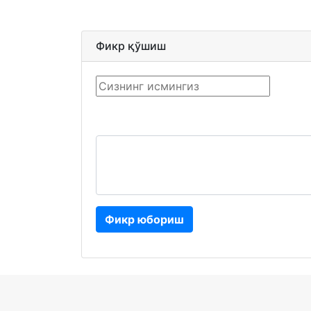
Фикр қўшиш
Фикр юбориш