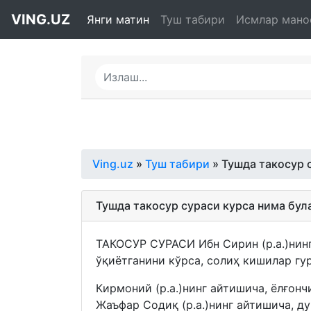
VING.UZ
Янги матин
Туш табири
Исмлар мано
Ving.uz
»
Туш табири
» Тушда такосур 
Тушда такосур сураси курса нима бул
ТАКОСУР СУРАСИ Ибн Сирин (р.а.)нин
ўқиётганини кўрса, солиҳ кишилар гу
Кирмоний (р.а.)нинг айтишича, ёлғонч
Жаъфар Содиқ (р.а.)нинг айтишича, ду