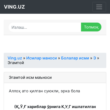
VING.UZ
Ving.uz
»
Исмлар маноси
»
Болалар исми
»
Э
»
Эгамтой
Эгамтой исм маъноси
Аллоҳ ато қилган суюкли, эрка бола
(Қ,Ў,Ғ хариблар ўрнига К,У,Г ишлатилган