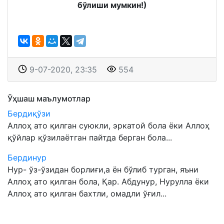
бўлиши мумкин!)
9-07-2020, 23:35
554
Ўҳшаш маълумотлар
Бердиқўзи
Аллоҳ ато қилган суюкли, эркатой бола ёки Аллоҳ
қўйлар қўзилаётган пайтда берган бола...
Бердинур
Нур- ўз-ўзидан борлиғи,а ён бўлиб турган, яъни
Аллоҳ ато қилган бола, Қар. Абдунур, Нурулла ёки
Аллоҳ ато қилган бахтли, омадли ўғил...