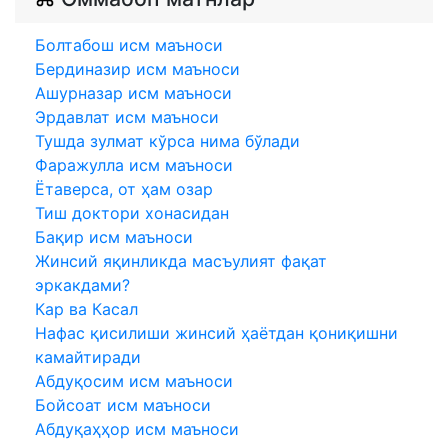
Болтабош исм маъноси
Бердиназир исм маъноси
Ашурназар исм маъноси
Эрдавлат исм маъноси
Тушда зулмат кўрса нима бўлади
Фаражулла исм маъноси
Ётаверса, от ҳам озар
Тиш доктори хонасидан
Бақир исм маъноси
Жинсий яқинликда масъулият фақат
эркакдами?
Кар ва Касал
Нафас қисилиши жинсий ҳаётдан қониқишни
камайтиради
Абдуқосим исм маъноси
Бойсоат исм маъноси
Абдуқаҳҳор исм маъноси