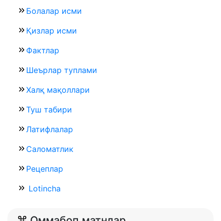
Болалар исми
Қизлар исми
Фактлар
Шеърлар туплами
Халқ мақоллари
Туш табири
Латифлалар
Саломатлик
Рецеплар
Lotincha
Оммабоп матнлар