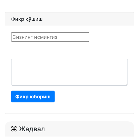
Фикр қўшиш
Фикр юбориш
Жадвал